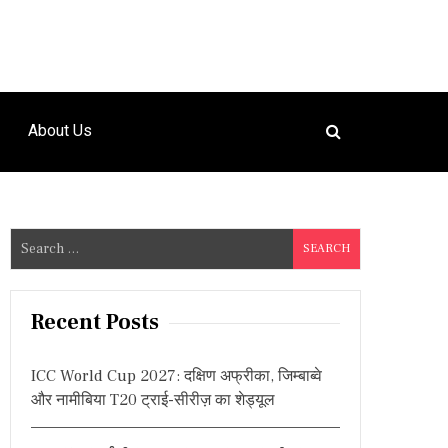
About Us
S
e
a
r
Recent Posts
c
h
ICC World Cup 2027: दक्षिण अफ्रीका, जिम्बाब्वे
f
और नामीबिया T20 ट्राई-सीरीज़ का शेड्यूल
o
r