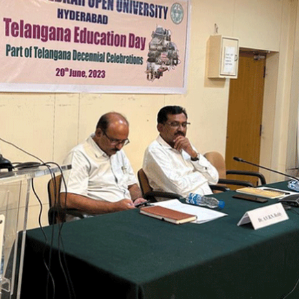
N
G
A
N
A
I
S
T
H
E
F
O
R
E
F
R
O
N
T
O
F
H
I
G