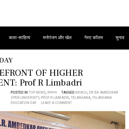
कला-साहित्य
मनोरंजन और खेल
गेस्ट कॉलम
चुनाव
DAY
EFRONT OF HIGHER
: Prof R Limbadri
POSTED IN
TOP NEWS
,
तेलंगाना
TAGGED
BRAOU
,
DR BR AMBEDKAR
OPEN UNIVERSITY
,
PROF R LIMBADRI
,
TELANGANA
,
TELANGANA
O
EDUCATION DAY
LEAVE A COMMENT
N
T
E
L
A