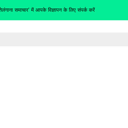
तेलंगाना समाचार' में आपके विज्ञापन के लिए संपर्क करें