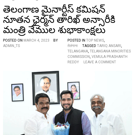
తెలంగాణ మైనార్టీస్ కమిషన్
నూతన ఛైర్మన్ తారిఖ్ అన్సారీకి
మంత్రి వేముల శుభాకాంక్షలు
POSTED ON
MARCH 4, 2023
BY
POSTED IN
TOP NEWS
,
ADMIN_TS
तेलंगाना
TAGGED
TARIQ ANSARI
,
TELANGANA
,
TELANGANA MINORITIES
COMMISSION
,
VEMULA PRASHANTH
O
REDDY
LEAVE A COMMENT
N
తె
లం
గా
ణ
మై
నా
ర్టీ
స్
క
మి
ష
న్