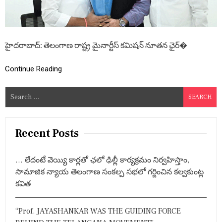
నూ
త
న
ఛై
ర్మ
హైదరాబాద్: తెలంగాణ రాష్ట్ర మైనార్టీస్ కమిషన్ నూతన ఛైర్�
న్
తా
రి
Continue Reading
ఖ్
అ
S
న్సా
రీ
e
కి
a
మం
r
త్రి
Recent Posts
వే
c
ము
h
ల
… లేదంటే వెయ్యి కార్లతో ఛలో ఢిల్లీ కార్యక్రమం నిర్వహిస్తాం,
f
శు
సామాజిక న్యాయ తెలంగాణ సంకల్ప సభలో గర్జించిన కల్వకుంట్ల
భా
o
కవిత
కాం
r
క్ష
:
లు
“Prof. JAYASHANKAR WAS THE GUIDING FORCE