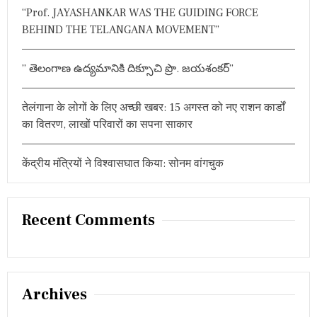
वे
“Prof. JAYASHANKAR WAS THE GUIDING FORCE
ब
BEHIND THE TELANGANA MOVEMENT”
सा
इ
ट
” తెలంగాణ ఉద్యమానికి దిక్సూచి ప్రొ. జయశంకర్”
प
र
तु
तेलंगाना के लोगों के लिए अच्छी खबर: 15 अगस्त को नए राशन कार्डों
रं
त
का वितरण, लाखों परिवारों का सपना साकार
दे
खे
जा
केंद्रीय मंत्रियों ने विश्वासघात किया: सोनम वांगचुक
स
क
ते
हैं
Recent Comments
रि
ज
ल्ट
Archives