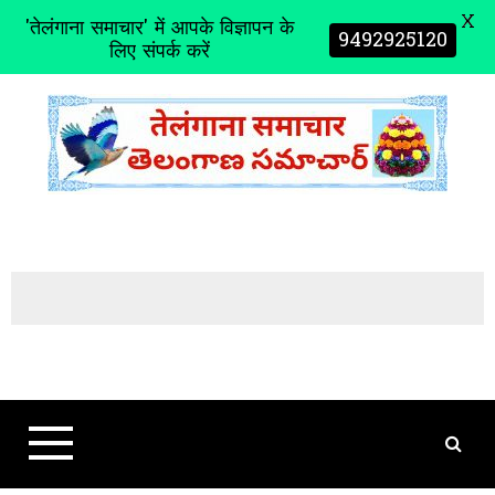
X
'तेलंगाना समाचार' में आपके विज्ञापन के
9492925120
लिए संपर्क करें
S
k
i
p
t
o
c
o
n
t
e
n
t