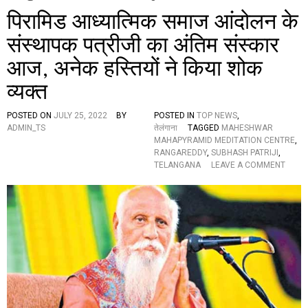
पिरामिड आध्यात्मिक समाज आंदोलन के
संस्थापक पत्रीजी का अंतिम संस्कार
आज, अनेक हस्तियों ने किया शोक
व्यक्त
POSTED ON
JULY 25, 2022
BY
POSTED IN
TOP NEWS
,
ADMIN_TS
तेलंगाना
TAGGED
MAHESHWAR
MAHAPYRAMID MEDITATION CENTRE
,
RANGAREDDY
,
SUBHASH PATRIJI
,
O
TELANGANA
LEAVE A COMMENT
N
पि
रा
मि
ड
आ
ध्या
त्मि
क
स
मा