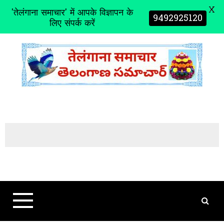
X
'तेलंगाना समाचार' में आपके विज्ञापन के
9492925120
लिए संपर्क करें
S
k
i
p
t
o
c
o
n
t
e
n
t