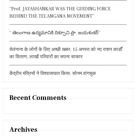
:
क
“Prof. JAYASHANKAR WAS THE GUIDING FORCE
ह
स्ति
BEHIND THE TELANGANA MOVEMENT”
यों
ने
कि
” తెలంగాణ ఉద్యమానికి దిక్సూచి ప్రొ. జయశంకర్”
या
शो
क
तेलंगाना के लोगों के लिए अच्छी खबर: 15 अगस्त को नए राशन कार्डों
व्य
का वितरण, लाखों परिवारों का सपना साकार
क्त
केंद्रीय मंत्रियों ने विश्वासघात किया: सोनम वांगचुक
Recent Comments
Archives