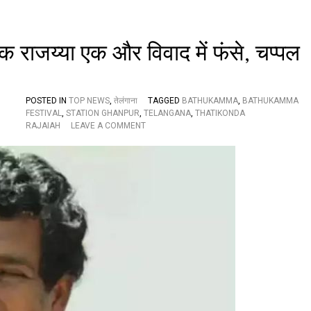
का
र
,
मौ
यक राजय्या एक और विवाद में फंसे, चप्पल
के
प
र
ही
मौ
POSTED IN
TOP NEWS
,
तेलंगाना
TAGGED
BATHUKAMMA
,
BATHUKAMMA
त
FESTIVAL
,
STATION GHANPUR
,
TELANGANA
,
THATIKONDA
O
,
RAJAIAH
LEAVE A COMMENT
N
त
ते
ब
लं
हु
गा
ई
ना
य
:
ह
स्टे
बा
श
त
न
घ
न
पु
र
के