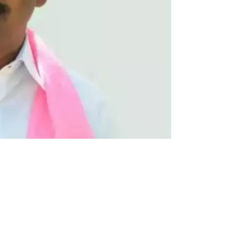
वि
धा
य
क
रा
ज
य्या
ए
क
औ
र
वि
वा
द
में
फं
से
,
च
प्प
ल
प
ह
न
क