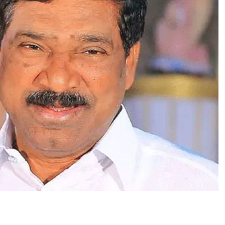
र
क
र
र
ही
है
म
हि
ला
से
ट
क
रा
ई
पू
र्व
वि
धा
य
क
रा
ज
य्या
की