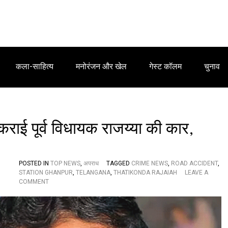
कला-साहित्य
मनोरंजन और खेल
गेस्ट कॉलम
चुनाव
राई पूर्व विधायक राजय्या की कार,
POSTED IN
TOP NEWS
,
अपराध
TAGGED
CRIME NEWS
,
ROAD ACCIDENT
,
STATION GHANPUR
,
TELANGANA
,
THATIKONDA RAJAIAH
LEAVE A
O
COMMENT
N
स
ड़
क
पा