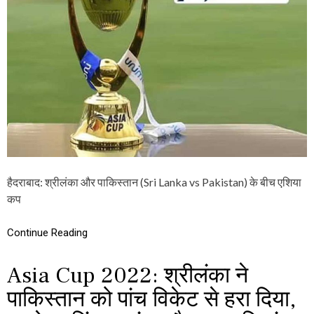
P
2
0
2
2
F
I
N
A
L
:
टॉ
स
जी
हैदराबाद: श्रीलंका और पाकिस्तान (Sri Lanka vs Pakistan) के बीच एशिया
तो
कप
-
मै
च
Continue Reading
जी
तो
,
Asia Cup 2022: श्रीलंका ने
ऐ
पाकिस्तान को पांच विकेट से हरा दिया,
सा
ही