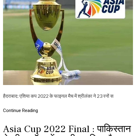
I
कि
A
स्ता
C
न
U
को
P
ह
2
रा
0
या
2
,
2
अ
:
ब
टॉ
भा
स
र
को
त
जी
से
त
हो
में
गी
न
भि
हीं
हैदराबाद: एशिया कप 2022 के फाइनल मैच में श्रीलंका ने 23 रनों स
ड़ं
ब
त
द
ल
Continue Reading
पा
या
Asia Cup 2022 Final : पाकिस्तान
पा
क