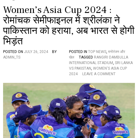
Women’s Asia Cup 2024 :
रोमांचक सेमीफाइनल में श्रीलंका ने
पाकिस्तान को हराया, अब भारत से होगी
भिड़ंत
POSTED ON
JULY 26, 2024
BY
POSTED IN
TOP NEWS
,
मनोरंजन और
ADMIN_TS
खेल
TAGGED
RANGIRI DAMBULLA
INTERNATIONAL STADIUM
,
SRI LANKA
VS PAKISTAN
,
WOMEN'S ASIA CUP
O
2024
LEAVE A COMMENT
N
W
O
M
E
N
’
S
A
S
I