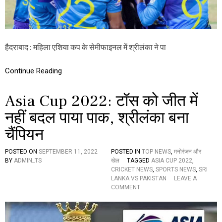
A
C
U
P
2
हैदराबाद : महिला एशिया कप के सेमीफाइनल में श्रीलंका ने पा
0
2
4
Continue Reading
:
रो
मां
Asia Cup 2022: टॉस को जीत में
च
क
नहीं बदल पाया पाक, श्रीलंका बना
से
चैंपियन
मी
फा
इ
POSTED ON
SEPTEMBER 11, 2022
POSTED IN
TOP NEWS
,
मनोरंजन और
न
BY
ADMIN_TS
खेल
TAGGED
ASIA CUP 2022
,
ल
CRICKET NEWS
,
SPORTS NEWS
,
SRI
में
LANKA VS PAKISTAN
LEAVE A
श्री
O
COMMENT
लं
N
का
A
ने
S
पा