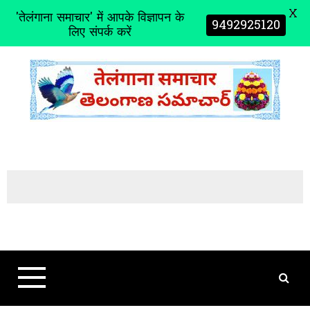
X
'तेलंगाना समाचार' में आपके विज्ञापन के
9492925120
लिए संपर्क करें
S
k
i
p
t
o
c
o
n
t
e
n
t