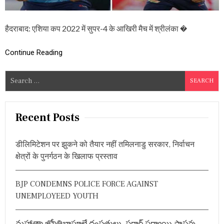
कि
स्ता
न
हैदराबाद: एशिया कप 2022 में सुपर-4 के आखिरी मैच में श्रीलंका �
को
पां
च
Continue Reading
वि
के
S
ट
e
से
ह
a
रा
r
Recent Posts
दि
c
या
,
h
च
डीलिमिटेशन पर झुकने को तैयार नहीं तमिलनाडु सरकार, निर्वाचन
f
म
क्षेत्रों के पुनर्गठन के खिलाफ प्रस्ताव
o
के
वा
r
निं
BJP CONDEMNS POLICE FORCE AGAINST
:
दु
UNEMPLOYEED YOUTH
ह
स
रं
మహాత్మా జ్యోతిబాపూలే దంపతులు, సర్దార్ సర్వాయి పాపన్న
गा