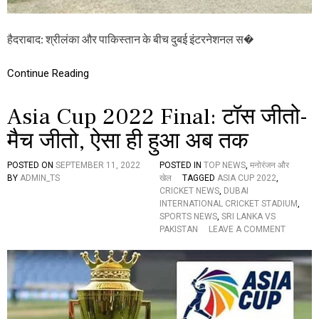
पा
कि
स्ता
हैदराबाद: श्रीलंका और पाकिस्तान के बीच दुबई इंटरनेशनल स�
न
ने
जी
Continue Reading
ता
टॉ
Asia Cup 2022 Final: टॉस जीतो-
स
,
मैच जीतो, ऐसा ही हुआ अब तक
गें
द
बा
POSTED ON
SEPTEMBER 11, 2022
POSTED IN
TOP NEWS
,
मनोरंजन और
जी
BY
ADMIN_TS
खेल
TAGGED
ASIA CUP 2022
,
का
CRICKET NEWS
,
DUBAI
लि
INTERNATIONAL CRICKET STADIUM
,
या
SPORTS NEWS
,
SRI LANKA VS
फै
O
PAKISTAN
LEAVE A COMMENT
स
N
ला
A
S
I
A
C
U