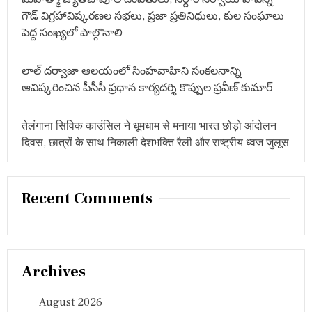
औ
గౌడ్ విగ్రహావిష్కరణల సభలు, ప్రజా ప్రతినిధులు, కుల సంఘాలు
र
పెద్ద సంఖ్యలో పాల్గొనాలి
प
थु
म
లాల్ దర్వాజా ఆలయంలో సింహవాహిని సంకలనాన్ని
नि
सां
ఆవిష్కరించిన పీసీసీ ప్రధాన కార్యదర్శి కొప్పుల ప్రవీణ్ కుమార్
का
तेलंगाना सिविक काउंसिल ने धूमधाम से मनाया भारत छोड़ो आंदोलन
दिवस, छात्रों के साथ निकाली देशभक्ति रैली और राष्ट्रीय ध्वज जुलूस
Recent Comments
Archives
August 2026