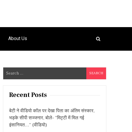
About Us
S
e
a
r
Recent Posts
c
h
बेटी ने वीडियो कॉल पर देखा पिता का अंतिम संस्कार,
f
भड़के सीपी सज्जनार, बोले- “मिट्टी में मिल गई
o
इंसानियत…” (वीडियो)
r