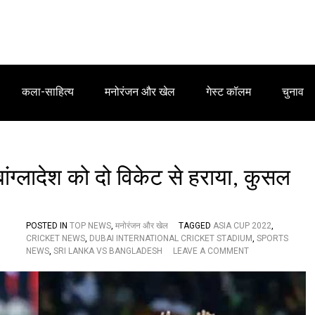
कला-साहित्य
मनोरंजन और खेल
गेस्ट कॉलम
चुनाव
ंग्लादेश को दो विकेट से हराया, कुसल
POSTED IN
TOP NEWS
,
मनोरंजन और खेल
TAGGED
ASIA CUP 2022
,
CRICKET NEWS
,
DUBAI INTERNATIONAL CRICKET STADIUM
,
SPORTS
O
NEWS
,
SRI LANKA VS BANGLADESH
LEAVE A COMMENT
N
A
S
I
A