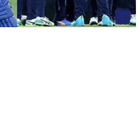
या
,
कु
स
ल
में
डि
स
ने
ठो
के
6
0
र
न