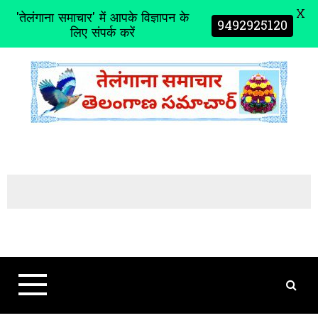
X
'तेलंगाना समाचार' में आपके विज्ञापन के
9492925120
लिए संपर्क करें
S
k
i
p
t
o
c
o
n
t
e
n
t