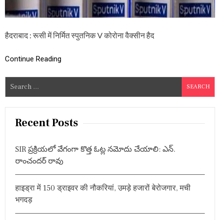
है
द
रा
बा
हैदराबाद : रूसी में निर्मित स्पुतनिक V कोरोना वैक्सीन हैद
द
,
प
Continue Reading
री
क्ष
S
णों
के
e
बा
a
द
r
हो
Recent Posts
गा
c
टी
h
का
SIR ప్రక్రియలో వేగంగా కొత్త ఓట్ల నమోదు చేయాలి: ఎన్.
f
क
రాంచందర్ రావు
र
o
ण
r
हाइड्रा में 150 ड्राइवर की नौकरियां, उमड़े हजारों बेरोजगार, मची
:
भगदड़