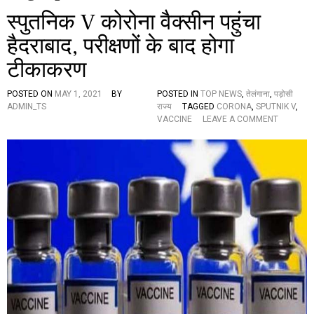
स्पुतनिक V कोरोना वैक्सीन पहुंचा
हैदराबाद, परीक्षणों के बाद होगा
टीकाकरण
POSTED ON
MAY 1, 2021
BY
POSTED IN
TOP NEWS
,
तेलंगाना
,
पड़ोसी
ADMIN_TS
राज्य
TAGGED
CORONA
,
SPUTNIK V
,
O
VACCINE
LEAVE A COMMENT
N
स्पु
त
नि
क
V
को
रो
ना
वै
क्सी
न
प
हुं
चा