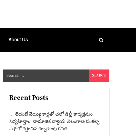
About Us
S
e
a
r
Recent Posts
c
h
… లేదంటే వెయ్యి కార్లతో ఛలో ఢిల్లీ కార్యక్రమం
f
నిర్వహిస్తాం, సామాజిక న్యాయ తెలంగాణ సంకల్ప
o
సభలో గర్జించిన కల్వకుంట్ల కవిత
r