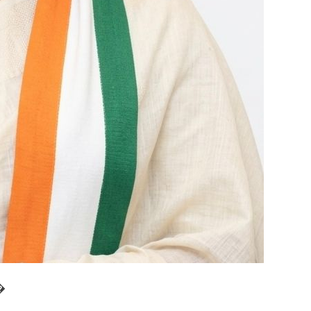
అ
ని
త
ని
య
మి
తు
లు
,
హ్యాం
డ్లూ
మ్
సం
క్షే
మా
ని
కి
కృ
షి
వ�