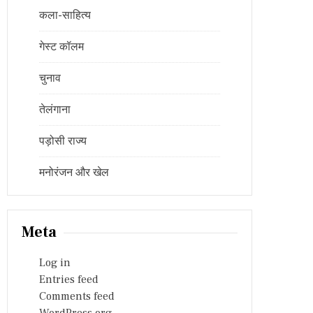
कला-साहित्य
गेस्ट कॉलम
चुनाव
तेलंगाना
पड़ोसी राज्य
मनोरंजन और खेल
Meta
Log in
Entries feed
Comments feed