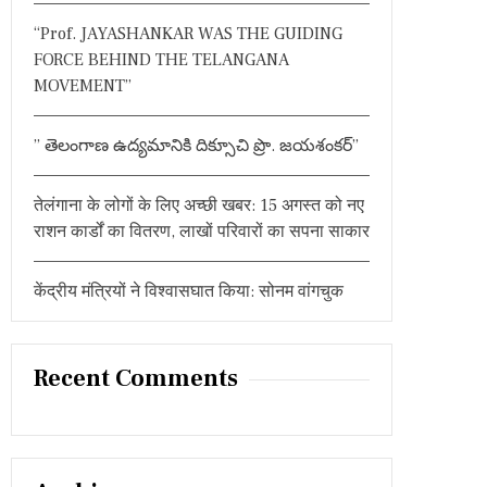
:
“Prof. JAYASHANKAR WAS THE GUIDING
FORCE BEHIND THE TELANGANA
MOVEMENT”
” తెలంగాణ ఉద్యమానికి దిక్సూచి ప్రొ. జయశంకర్”
तेलंगाना के लोगों के लिए अच्छी खबर: 15 अगस्त को नए
राशन कार्डों का वितरण, लाखों परिवारों का सपना साकार
केंद्रीय मंत्रियों ने विश्वासघात किया: सोनम वांगचुक
Recent Comments