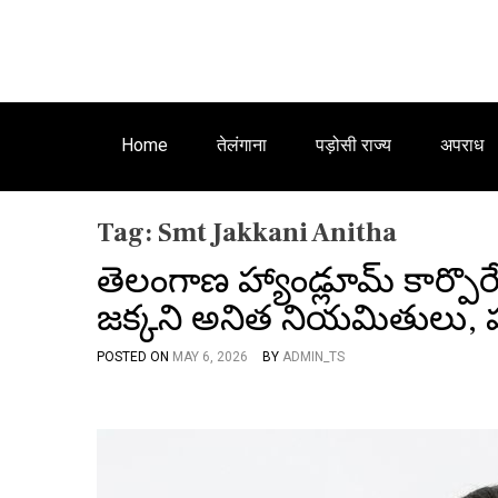
Home
तेलंगाना
पड़ोसी राज्य
अपराध
Tag:
Smt Jakkani Anitha
తెలంగాణ హ్యాండ్లూమ్ కార్పొరేషన
జక్కని అనిత నియమితులు, హ్య
POSTED ON
MAY 6, 2026
BY
ADMIN_TS