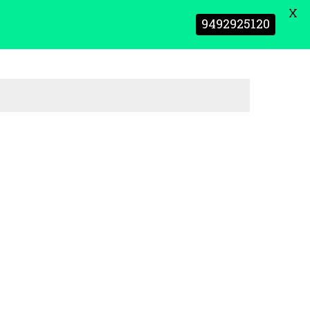
X
9492925120