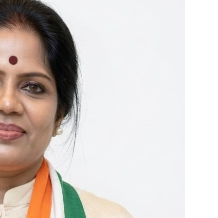
హ్యాం
డ్లూ
మ్
కా
ర్పొ
రే
ష
న్
లి
మి
టె
డ్
వై
స్
చై
ర్మ
న్‌
గా
శ్రీ
మ
తి
జ
క్క
ని