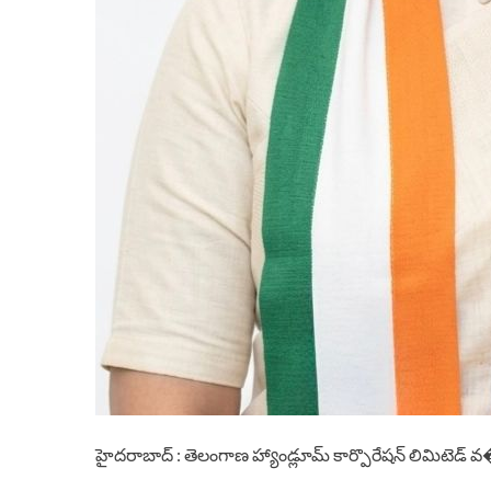
హైదరాబాద్ : తెలంగాణ హ్యాండ్లూమ్ కార్పొరేషన్ లిమిటెడ్ 