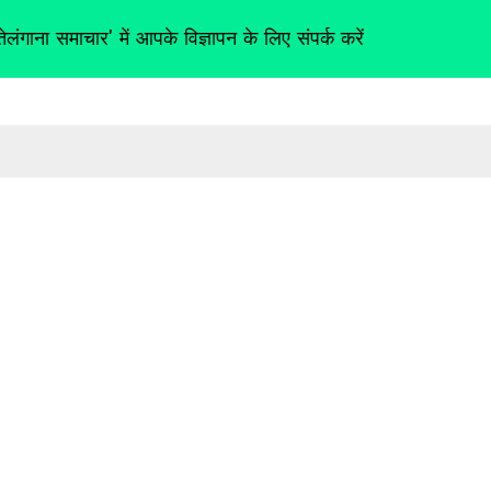
तेलंगाना समाचार' में आपके विज्ञापन के लिए संपर्क करें