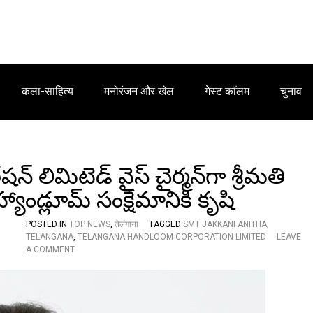
कला-साहित्य
मनोरंजन और खेल
गेस्ट कॉलम
चुनाव
్ లిమిటెడ్ వైస్ చైర్మన్‌గా శ్రీమతి
ాండ్లూమ్ సంక్షేమానికి కృషి
POSTED IN
TOP NEWS
,
तेलंगाना
TAGGED
SMT JAKKANI ANITHA
,
TELANGANA
,
TELANGANA HANDLOOM CORPORATION LIMITED
LEAVE
O
A COMMENT
N
తె
లం
గా
ణ