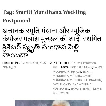
Tag:
Smriti Mandhana Wedding
Postponed
अचानक स्मृति मंधाना और म्यूजिक
कंपोजर पलाश मुच्छल की शादी स्थगित
క్రికెటర్ స్మృతి మంధాన పెళ్లి
వాయిదా
POSTED ON
NOVEMBER 23, 2025
BY
POSTED IN
TOP NEWS
,
मनोरंजन और
ADMIN_TS
खेल
TAGGED
CRICKET NEWS
,
PALASH
MUCHHAL MARRIAGE
,
SMRITI
MANDHANA WEDDING
,
SMRITI
MANDHANA WEDDING CELEBRATION
,
SMRITI MANDHANA WEDDING
POSTPONED
,
SPORTS NEWS
LEAVE
O
A COMMENT
N
अ
चा