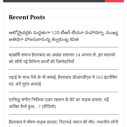
e
दी
स्थ
a
गि
r
Recent Posts
त
c
క్రి
కె
h
ట
ఆటోడ్రైవర్లకు మద్దతుగా 12న టీఆర్ టీయూ మహాధర్నా, ముఖ్య
f
ర్
అతిథిగా హాజరుకానున్న కల్వకుంట్ల కవిత
o
స్మృ
తి
r
మం
ब्रह्मर्षि समाज हैदराबाद का अखंड रामायण 14 अगस्त से, इन सदस्यों
:
ధా
को सौंपी गई विभिन्न कार्यों की ज़िम्मेदारियाँ
న
పె
ళ్లి
पढ़ाई के साथ पैसे के भी कमाई: हैदराबाद डीआरडीएल में 165 इंटर्नशिप
వా
యి
पद, करें तुरंत अप्लाई
దా
प्रसिद्ध संगीत निर्देशक एआर रहमान के बेटे का सड़क हादसा, पढ़ें
आखिर कैसे हुआ…? (वीडियो)
हैदराबाद में भीषण सड़क हादसा, रिटायर्ड जवान की मौत, स्थानीय लोगों