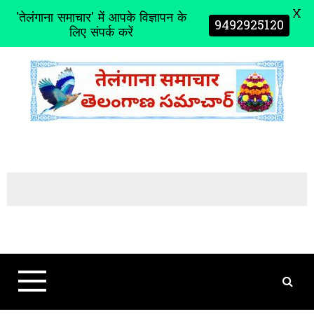
X
'तेलंगाना समाचार' में आपके विज्ञापन के
9492925120
लिए संपर्क करें
S
k
i
p
t
o
c
o
n
t
e
n
t