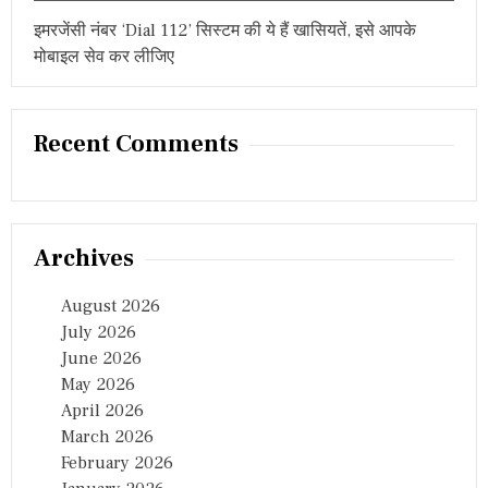
R
ర్డు
इमरजेंसी नंबर ‘Dial 112’ सिस्टम की ये हैं खासियतें, इसे आपके
L
చై
A
मोबाइल सेव कर लीजिए
ర్మ
P
న్
A
స
L
తీ
L
ష్
Recent Comments
I
కు
T
మా
E
ర్
R
M
I
Archives
N
A
August 2026
L
July 2026
June 2026
May 2026
April 2026
March 2026
February 2026