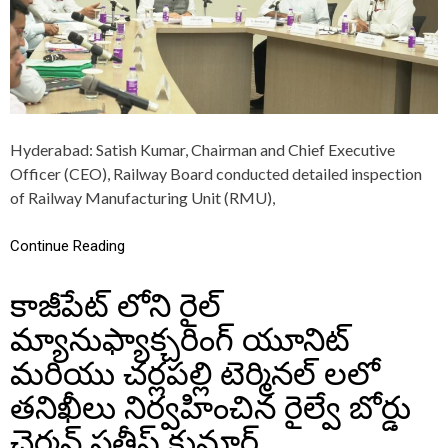
U
M
A
R
,
C
H
A
Hyderabad: Satish Kumar, Chairman and Chief Executive
I
R
Officer (CEO), Railway Board conducted detailed inspection
M
of Railway Manufacturing Unit (RMU),
A
N
A
Continue Reading
N
D
కాజీపేట్ లోని రైల్
C
E
మ్యానుఫ్యాక్చరింగ్ యూనిట్
O
,
మరియు చర్లపల్లి టెర్మినల్‌ లలో
R
A
తనిఖీలు నిర్వహించిన రైల్వే బోర్డు
I
L
చైర్మన్ సతీష్ కుమార్
W