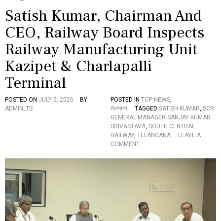
Satish Kumar, Chairman And
CEO, Railway Board Inspects
Railway Manufacturing Unit
Kazipet & Charlapalli
Terminal
POSTED ON
JULY 5, 2026
BY
POSTED IN
TOP NEWS
,
ADMIN_TS
तेलंगाना
TAGGED
SATISH KUMAR
,
SCR
GENERAL MANAGER SANJAY KUMAR
SRIVASTAVA
,
SOUTH CENTRAL
RAILWAY
,
TELANGANA
LEAVE A
O
COMMENT
N
S
A
T
I
S
H
K