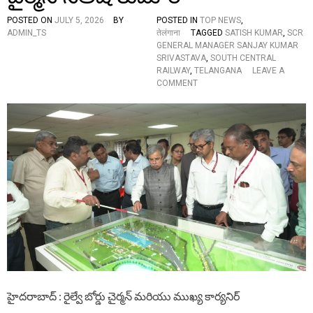
A
Y
POSTED ON
JULY 5, 2026
BY
POSTED IN
TOP NEWS
,
B
ADMIN_TS
तेलंगाना
TAGGED
SATISH KUMAR
,
SCR
O
GENERAL MANAGER SANJAY KUMAR
A
SRIVASTAVA
,
SOUTH CENTRAL
R
RAILWAY
,
TELANGANA
LEAVE A
D
O
COMMENT
I
N
N
కా
S
జీ
P
పే
E
ట్
C
లో
T
ని
S
రై
R
ల్
A
మ్యా
I
ను
L
ఫ్యా
W
క్చ
A
రిం
Y
గ్
M
యూ
A
హైదరాబాద్ : రైల్వే బోర్డు చైర్మన్ మరియు ముఖ్య కార్యనిర్
ని
N
ట్