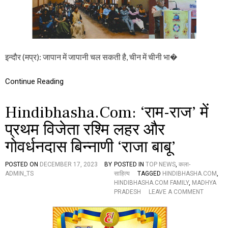
त
सं
स्था
प
क
अ
ज
इन्दौर (मप्र): जापान में जापानी चल सकती है, चीन में चीनी भा�
य
जै
न
Continue Reading
‘
वि
Hindibhasha.com: ‘राम-राज’ में
क
ल्प
प्रथम विजेता रश्मि लहर और
’
का
गोवर्धनदास बिन्नाणी ‘राजा बाबू’
स
म्मा
न
POSTED ON
DECEMBER 17, 2023
BY
POSTED IN
TOP NEWS
,
कला-
,
ADMIN_TS
साहित्य
TAGGED
HINDIBHASHA.COM
,
व
HINDIBHASHA.COM FAMILY
,
MADHYA
क्ता
O
PRADESH
LEAVE A COMMENT
ओं
N
ने
H
ब
I
ता
N