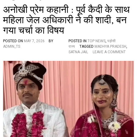
अनोखी प्रेम कहानी : पूर्व कैदी के साथ
महिला जेल अधिकारी ने की शादी, बन
गया चर्चा का विषय
POSTED ON
MAY 7, 2026
BY
POSTED IN
TOP NEWS
,
पड़ोसी
ADMIN_TS
राज्य
TAGGED
MADHYA PRADESH
,
O
SATNA JAIL
LEAVE A COMMENT
N
अ
नो
खी
प्रे
म
क
हा
नी
:
पू
र्व
कै
दी
के