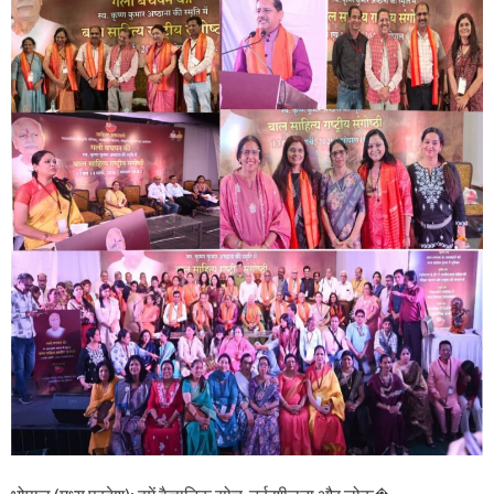
य
ग
ली
ब
च
प
न
की
’
वि
ष
य
प
र
रा
ष्ट्री
य
बा
ल
सा
हि
त्य
सं
गो
ष्ठी
में