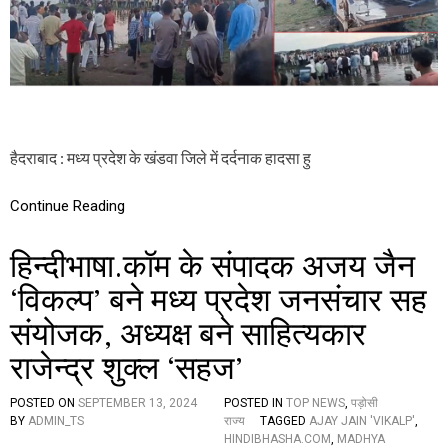
ता
वि
स
र्ज
न
के
दौ
रा
न
हैदराबाद : मध्य प्रदेश के खंडवा जिले में दर्दनाक हादसा हु
हा
दा
Continue Reading
सा
,
1
हिन्दीभाषा.कॉम के संपादक अजय जैन
1
लो
‘विकल्प’ बने मध्य प्रदेश जनसंचार सह
गों
की
संयोजक, अध्यक्ष बने साहित्यकार
मौ
त
राजेन्द्र शुक्ल ‘सहज’
,
जा
POSTED ON
SEPTEMBER 13, 2024
POSTED IN
TOP NEWS
,
पड़ोसी
नें
BY
ADMIN_TS
राज्य
TAGGED
AJAY JAIN 'VIKALP'
,
पु
HINDIBHASHA.COM
,
MADHYA
लि