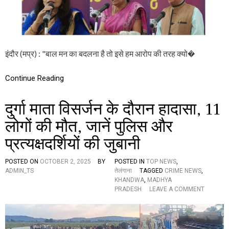
ख
र
ब
का
र
र
ण
प
इंदौर (मप्र) : "बाल मन का बदलना है तो इसे हम आरोप की तरह क्यो�
र
ध्या
न
Continue Reading
कें
द्रि
त
दुर्गा माता विसर्जन के दौरान हादासा, 11
क
र
लोगों की मौत, जानें पुलिस और
ना
प्रत्यक्षदर्शियों की जुबानी
हो
गा
:
POSTED ON
OCTOBER 2, 2025
BY
POSTED IN
TOP NEWS
,
डॉ
ADMIN_TS
तेलंगाना
TAGGED
CRIME NEWS
,
.
KHANDWA
,
MADHYA
वि
O
PRADESH
LEAVE A COMMENT
का
N
स
दु
द
र्गा
वे
मा