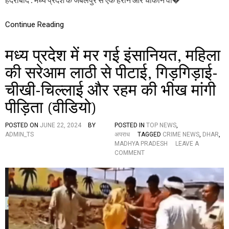
जं
त्य
ग
का
ल
Continue Reading
र
ग
रा
ए
जे
श
मध्य प्रदेश में मर गई इंसानियत, महिला
न्द्र
ख्स
शु
को
की सरेआम लाठी से पीटाई, गिड़गिड़ाई-
क्ल
अ
‘
चीखी-चिल्लाई और रहम की भीख मांगी
ज
स
ग
ह
पीड़िता (वीडियो)
र
ज
ने
’
लि
POSTED ON
JUNE 22, 2024
BY
POSTED IN
TOP NEWS
,
प
ADMIN_TS
अपराध
TAGGED
CRIME NEWS
,
DHAR
,
ट
MADHYA PRADESH
LEAVE A
लि
O
COMMENT
या
N
,
म
ची
ध्य
ख
प्र
पु
दे
का
श
र
में
सु
म