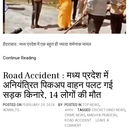
न
र
क
ग
र
ई
ग्रा
इं
मी
सा
णों
नि
ने
य
…
त
(
हैदराबाद : मध्य प्रदेश में एक बहुत ही ज्यादा शर्मनाक मामल
,
वी
म
डि
हि
Continue Reading
यो
ला
)
की
स
Road Accident : मध्य प्रदेश में
रे
आ
अनियंत्रित पिकअप वाहन पलट गई
म
सड़क किनारे, 14 लोगों की मौत
ला
ठी
से
POSTED ON
FEBRUARY 29, 2024
BY
POSTED IN
TOP NEWS
,
पी
ADMIN_TS
अपराध
TAGGED
CRICKET HINDI NEWS
,
टा
CRIME NEWS
,
MADHYA PRADESH
,
ई
ROAD ACCIDENT
LEAVE A
,
O
COMMENT
गि