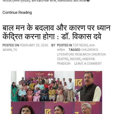
भोपाल (मध्य प्रदेश): हमें वैज्ञानिक सोच, तर्कशीलता और लोक�
जु
टे
Continue Reading
दे
श
भ
बाल मन के बदलाव और कारण पर ध्यान
र
के
केंद्रित करना होगा : डॉ. विकास दवे
बा
ल
र
POSTED ON
FEBRUARY 25, 2026
BY
POSTED IN
TOP NEWS
,
कला-
च
ADMIN_TS
साहित्य
TAGGED
CHILDREN'S
ना
LITERATURE RESEARCH CREATION
का
CENTRE
,
INDORE
,
MADHYA
र
O
PRADESH
LEAVE A COMMENT
,
N
क्या
बा
हु
ल
आ
म
औ
न
र
के
क्या
ब
कि
द
या
ला
प
व
ढ़ें
औ