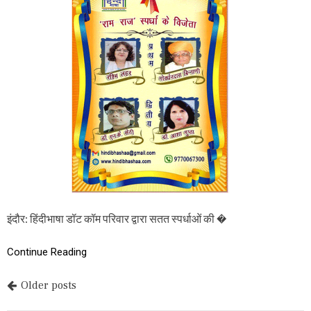
ई
D
य
I
ह
B
ह
H
की
A
क
S
त
H
A
.
C
O
M
:
‘
रा
म
-
इंदौर: हिंदीभाषा डॉट कॉम परिवार द्वारा सतत स्पर्धाओं की �
रा
ज
’
Continue Reading
में
प्र
P
Older posts
थ
म