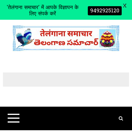
X
'तेलंगाना समाचार' में आपके विज्ञापन के
9492925120
लिए संपर्क करें
S
k
i
p
t
o
c
o
n
t
e
n
t