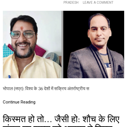
O
PRADESH
LEAVE A COMMENT
स
N
औ
हि
र
न्दी
प्र
भा
त्य
षा
क्ष
.
द
कॉ
र्शि
म
यों
के
की
सं
जु
पा
बा
द
नी
क
अ
ज
य
भोपाल (मप्र): विश्व के 36 देशों में सक्रिय अंतर्राष्ट्रीय स
जै
न
‘
Continue Reading
वि
क
ल्प
किस्मत हो तो… जैसी हो: शौच के लिए
’
ब