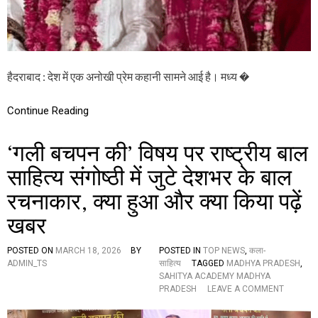
सा
थ
म
हि
ला
जे
हैदराबाद : देश में एक अनोखी प्रेम कहानी सामने आई है। मध्य �
ल
अ
धि
Continue Reading
का
री
‘गली बचपन की’ विषय पर राष्ट्रीय बाल
ने
की
साहित्य संगोष्ठी में जुटे देशभर के बाल
शा
दी
रचनाकार, क्या हुआ और क्या किया पढ़ें
,
ब
खबर
न
ग
या
POSTED ON
MARCH 18, 2026
BY
POSTED IN
TOP NEWS
,
कला-
च
ADMIN_TS
साहित्य
TAGGED
MADHYA PRADESH
,
र्चा
SAHITYA ACADEMY MADHYA
का
O
PRADESH
LEAVE A COMMENT
वि
N
ष
‘