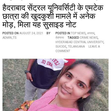
हैदराबाद सेंट्रल यूनिवर्सिटी के एमटेक
छात्रा की खुदकुशी मामले में अनेक
मोड़, मिला यह सुसाइड नोट
POSTED ON
AUGUST 24, 2021
BY
POSTED IN
TOP NEWS
,
अपराध
,
ADMIN_TS
तेलंगाना
TAGGED
CRIME NEWS
,
HYDERABAD CENTRAL UNIVERSITY
,
SUICIDE
,
TELANGANA
LEAVE A
O
COMMENT
N
है
द
रा
बा
द
सें
ट्र
ल
यू
नि
व
र्सि