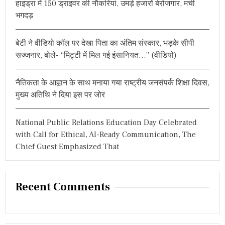
हाइड्रा में 150 ड्राइवर की नौकरियां, उमड़े हजारों बेरोजगार, मची
:
य
भगदड़
ह
सु
सा
बेटी ने वीडियो कॉल पर देखा पिता का अंतिम संस्कार, भड़के सीपी
इ
ड
सज्जनार, बोले- “मिट्टी में मिल गई इंसानियत…” (वीडियो)
नो
ट
नैतिकता के आह्वान के साथ मनाया गया राष्ट्रीय जनसंपर्क शिक्षा दिवस,
मुख्य अतिथि ने दिया इस पर जोर
National Public Relations Education Day Celebrated
with Call for Ethical, AI-Ready Communication, The
Chief Guest Emphasized That
Recent Comments