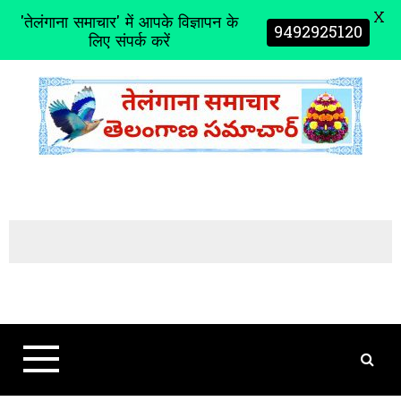
X
'तेलंगाना समाचार' में आपके विज्ञापन के
9492925120
लिए संपर्क करें
S
k
i
p
t
o
c
o
n
t
e
n
t