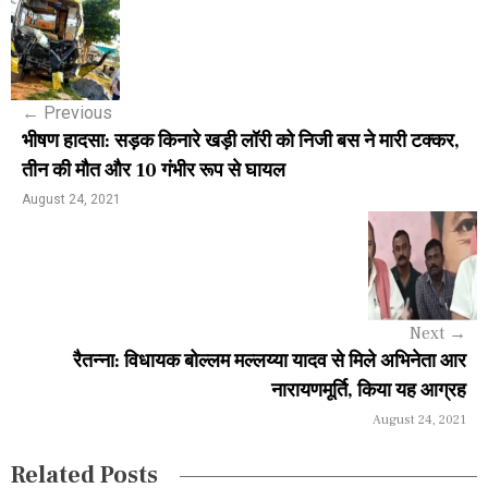
P
o
s
←
Previous
t
भीषण हादसा: सड़क किनारे खड़ी लॉरी को निजी बस ने मारी टक्कर,
n
तीन की मौत और 10 गंभीर रूप से घायल
a
August 24, 2021
v
i
g
Next
→
a
रैतन्ना: विधायक बोल्लम मल्लय्या यादव से मिले अभिनेता आर
नारायणमूर्ति, किया यह आग्रह
t
August 24, 2021
i
Related Posts
o