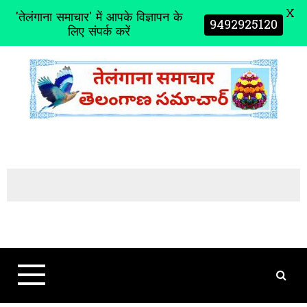
X
'तेलंगाना समाचार' में आपके विज्ञापन के
9492925120
लिए संपर्क करें
S
k
i
p
t
o
c
o
n
t
e
n
t