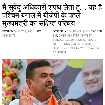
मैं सुवेंदु अधिकारी शपथ लेता हूं… यह है
पश्चिम बंगाल में बीजेपी के पहले
मुख्यमंत्री का संक्षिप्त परिचय
POSTED ON
MAY 9, 2026
BY
POSTED IN
TOP NEWS
,
चुनाव
TAGGED
ADMIN_TS
BJP
,
CHIEF MINISTER OF WEST
BENGAL
,
CM SUVENDU ADHIKARI
,
WEST BENGAL
,
WEST BENGAL
ELECTIONS RESULT-2026
LEAVE A
O
COMMENT
N
मैं
सु
वें
दु
अ
धि
का
री
श
प
थ