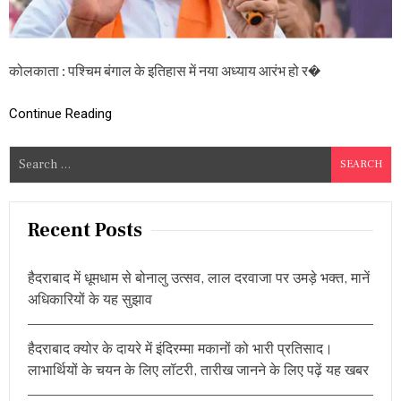
ले
ता
हूं
…
कोलकाता : पश्चिम बंगाल के इतिहास में नया अध्याय आरंभ हो र�
य
ह
है
Continue Reading
प
श्चि
म
S
बं
e
गा
a
ल
में
r
Recent Posts
बी
c
जे
h
पी
हैदराबाद में धूमधाम से बोनालु उत्सव, लाल दरवाजा पर उमड़े भक्त, मानें
के
f
अधिकारियों के यह सुझाव
प
o
ह
r
ले
हैदराबाद क्योर के दायरे में इंदिरम्मा मकानों को भारी प्रतिसाद।
मु
:
ख्य
लाभार्थियों के चयन के लिए लॉटरी, तारीख जानने के लिए पढ़ें यह खबर
मं
त्री