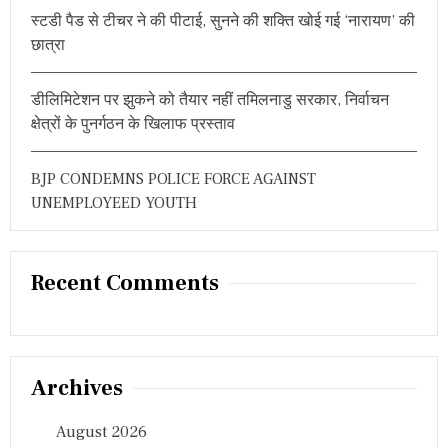
का
स्टडी पैड से टीचर ने की पीटाई, सुनने की शक्ति खोई गई ‘नारायण’ की
सं
छात्रा
क्षि
प्त
प
डीलिमिटेशन पर झुकने को तैयार नहीं तमिलनाडु सरकार, निर्वाचन
रि
च
क्षेत्रों के पुनर्गठन के खिलाफ प्रस्ताव
य
BJP CONDEMNS POLICE FORCE AGAINST
UNEMPLOYEED YOUTH
Recent Comments
Archives
August 2026