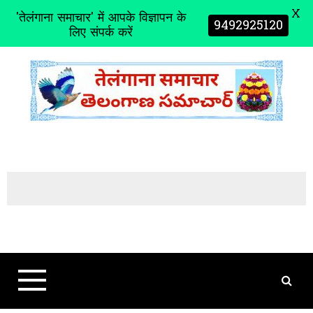
X
'तेलंगाना समाचार' में आपके विज्ञापन के
9492925120
लिए संपर्क करें
S
k
i
p
t
o
c
o
n
t
e
n
t