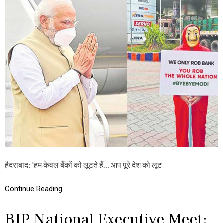
र
म
भ्र
के
ष्टा
व
चा
ल
र
बैं
हु
कों
आ
को
”
लू
ट
ते
हैं
…
आ
प
पू
रे
दे
श
हैदराबाद: 'हम केवल बैंकों को लूटते हैं… आप पूरे देश को लूट
को
लू
ट
Continue Reading
र
हे
BJP National Executive Meet:
हैं