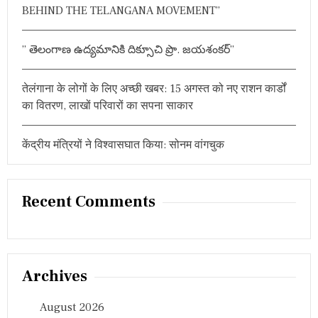
क्र
BEHIND THE TELANGANA MOVEMENT”
म
प
र
” తెలంగాణ ఉద్యమానికి దిక్సూచి ప్రొ. జయశంకర్”
च
र्चा
,
तेलंगाना के लोगों के लिए अच्छी खबर: 15 अगस्त को नए राशन कार्डों
T
का वितरण, लाखों परिवारों का सपना साकार
R
S
टा
केंद्रीय मंत्रियों ने विश्वासघात किया: सोनम वांगचुक
र्गे
ट
Recent Comments
Archives
August 2026