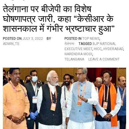
तेलंगाना पर बीजेपी का विशेष
घोषणापत्र जारी, कहा “केसीआर के
शासनकाल में गंभीर भ्रष्टाचार हुआ”
POSTED ON
JULY 3, 2022
BY
POSTED IN
TOP NEWS
,
ADMIN_TS
तेलंगाना
TAGGED
BJP NATIONAL
EXECUTIVE MEET
,
HICC
,
HYDERABAD
,
NARENDRA MODI
,
O
TELANGANA
LEAVE A COMMENT
N
ते
लं
गा
ना
प
र
बी
जे
पी
का
वि
शे