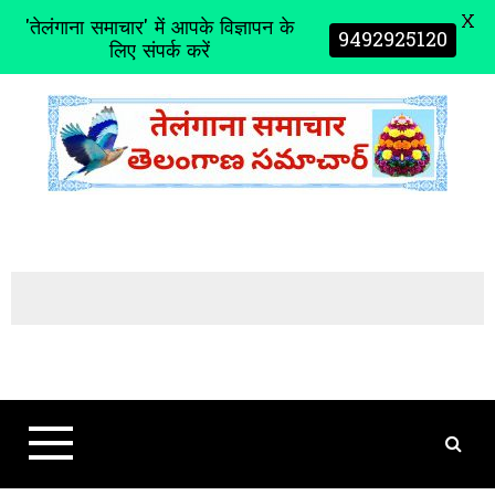
X
'तेलंगाना समाचार' में आपके विज्ञापन के
9492925120
लिए संपर्क करें
S
k
i
p
t
o
c
o
n
t
e
n
t