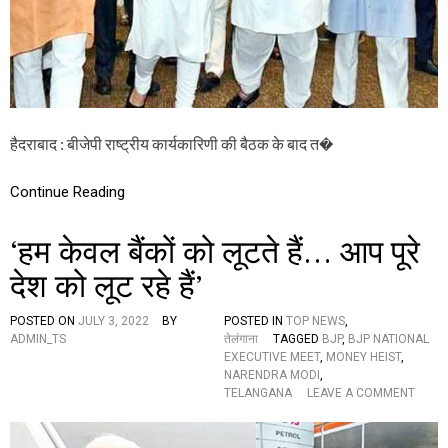
ष
घो
ष
णा
प
त्र
जा
री
हैदराबाद : बीजेपी राष्ट्रीय कार्यकारिणी की बैठक के बाद त�
,
क
हा
Continue Reading
“
के
‘हम केवल बैंकों को लूटते हैं… आप पूरे
सी
आ
देश को लूट रहे हैं’
र
के
शा
POSTED ON
JULY 3, 2022
BY
POSTED IN
TOP NEWS
,
स
ADMIN_TS
तेलंगाना
TAGGED
BJP
,
BJP NATIONAL
न
EXECUTIVE MEET
,
MONEY HEIST
,
का
NARENDRA MODI
,
ल
O
TELANGANA
LEAVE A COMMENT
में
N
गं
‘
भी
ह