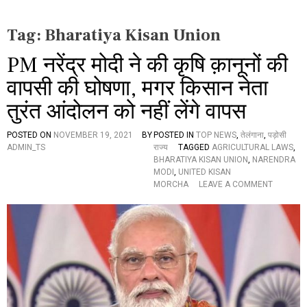
Tag:
Bharatiya Kisan Union
PM नरेंद्र मोदी ने की कृषि क़ानूनों की
वापसी की घोषणा, मगर किसान नेता
तुरंत आंदोलन को नहीं लेंगे वापस
POSTED ON
NOVEMBER 19, 2021
BY
POSTED IN
TOP NEWS
,
तेलंगाना
,
पड़ोसी
ADMIN_TS
राज्य
TAGGED
AGRICULTURAL LAWS
,
BHARATIYA KISAN UNION
,
NARENDRA
MODI
,
UNITED KISAN
O
MORCHA
LEAVE A COMMENT
N
P
M
न
रें
द्र
मो
दी
ने