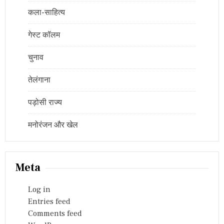
कला-साहित्य
गेस्ट कॉलम
चुनाव
तेलंगाना
पड़ोसी राज्य
मनोरंजन और खेल
Meta
Log in
Entries feed
Comments feed