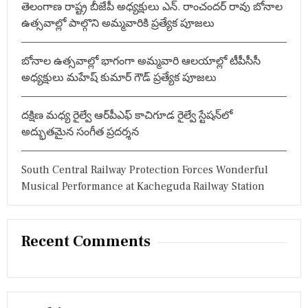
त
తెలంగాణ రాష్ట్ర బీజేపీ అధ్యక్షులు ఎన్. రాంచందర్ రావు బోనాల
:
आं
ఉత్సవాల్లో పాల్గొని అమ్మవారికి ప్రత్యేక పూజలు
दो
ल
न
బోనాల ఉత్సవాల్లో భాగంగా అమ్మవారి ఆలయాల్లో టీపీసీసీ
को
न
అధ్యక్షులు మహేష్ కుమార్ గౌడ్ ప్రత్యేక పూజలు
हीं
लें
गे
దక్షిణ మధ్య రైల్వే ఆర్‌పీఎఫ్ కాచిగూడ రైల్వే స్టేషన్‌లో
वा
అద్భుతమైన సంగీత ప్రదర్శన
प
स
South Central Railway Protection Forces Wonderful
Musical Performance at Kacheguda Railway Station
Recent Comments