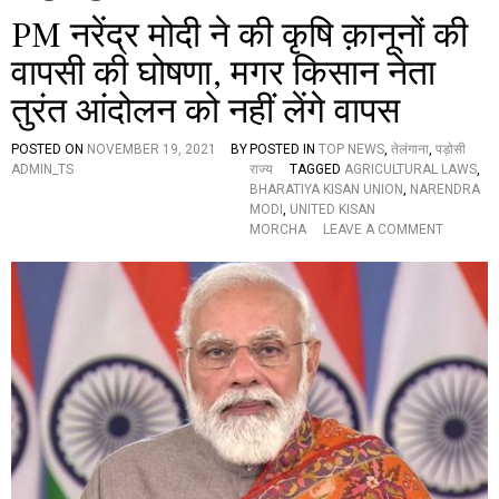
PM नरेंद्र मोदी ने की कृषि क़ानूनों की
वापसी की घोषणा, मगर किसान नेता
तुरंत आंदोलन को नहीं लेंगे वापस
POSTED ON
NOVEMBER 19, 2021
BY
POSTED IN
TOP NEWS
,
तेलंगाना
,
पड़ोसी
ADMIN_TS
राज्य
TAGGED
AGRICULTURAL LAWS
,
BHARATIYA KISAN UNION
,
NARENDRA
MODI
,
UNITED KISAN
O
MORCHA
LEAVE A COMMENT
N
P
M
न
रें
द्र
मो
दी
ने
की
कृ
षि
क़ा