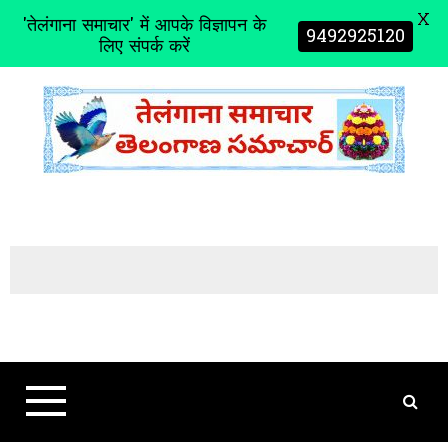
X
'तेलंगाना समाचार' में आपके विज्ञापन के
9492925120
लिए संपर्क करें
S
k
i
p
t
o
c
o
n
t
e
n
t