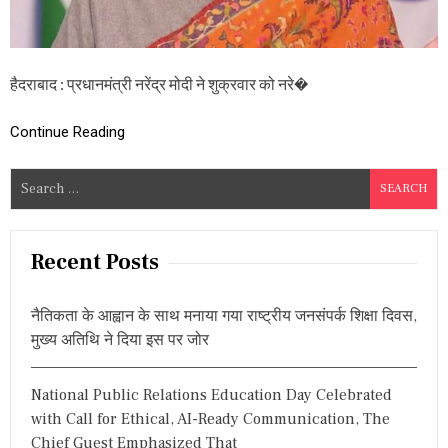
नू
नों
की
वा
प
हैदराबाद : प्रधानमंत्री नरेंद्र मोदी ने शुक्रवार को नरे�
सी
की
Continue Reading
घो
ष
णा
S
,
e
म
ग
a
र
r
Recent Posts
कि
c
सा
न
h
नैतिकता के आह्वान के साथ मनाया गया राष्ट्रीय जनसंपर्क शिक्षा दिवस,
ने
f
ता
मुख्य अतिथि ने दिया इस पर जोर
o
तु
रं
r
त
National Public Relations Education Day Celebrated
:
आं
with Call for Ethical, AI-Ready Communication, The
दो
Chief Guest Emphasized That
ल