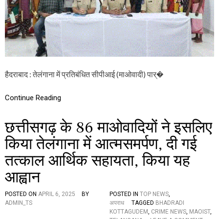
वा
दि
यों
ने
कि
या
आ
त्म
स
हैदराबाद : तेलंगाना में प्रतिबंधित सीपीआई (माओवादी) पार्�
म
र्प
Continue Reading
ण
,
इ
छत्तीसगढ़ के 86 माओवादियों ने इसलिए
स
पु
किया तेलंगाना में आत्मसमर्पण, दी गई
लि
स
तत्काल आर्थिक सहायता, किया यह
अ
धी
आह्वान
क्ष
क
ने
POSTED ON
APRIL 6, 2025
BY
POSTED IN
TOP NEWS
,
दि
ADMIN_TS
अपराध
TAGGED
BHADRADI
या
KOTTAGUDEM
,
CRIME NEWS
,
MAOIST
,