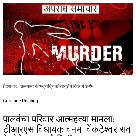
त्या
C
,
R
चा
I
र
M
गि
E
र
:
फ्ता
म
र
हि
ला
ने
क
र
दी
प्रे
मी
हैदराबाद : तेलंगाना के भद्राद्रि कोत्तागुडेम जिले में अ�
की
बे
र
Continue Reading
ह
मी
से
पालवंचा परिवार आत्महत्या मामला:
ह
त्या
टीआरएस विधायक वनमा वेंकटेश्वर राव
,