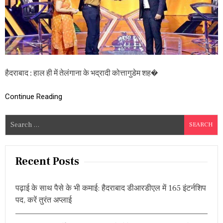
L
मि
O
ली
K
ज
O
मा
T
न
E
त
E
S
हैदराबाद : हाल ही में तेलंगाना के भद्रादी कोत्तागुडेम शह�
W
A
Continue Reading
R
U
D
S
U
e
:
जी
a
त
r
Recent Posts
ने
c
वा
लों
h
को
पढ़ाई के साथ पैसे के भी कमाई: हैदराबाद डीआरडीएल में 165 इंटर्नशिप
f
कि
पद, करें तुरंत अप्लाई
o
त
नी
r
मि