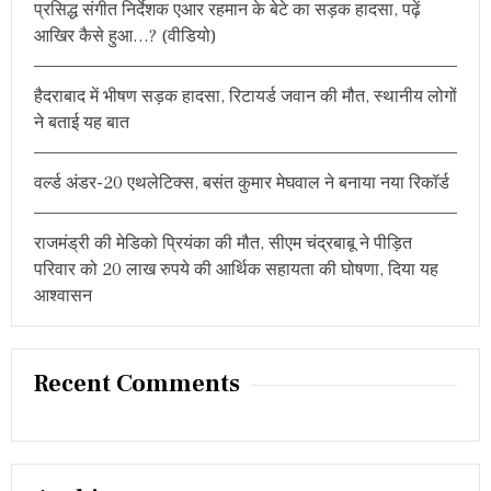
प्रसिद्ध संगीत निर्देशक एआर रहमान के बेटे का सड़क हादसा, पढ़ें
:
ले
आखिर कैसे हुआ…? (वीडियो)
गी
र
क
हैदराबाद में भीषण सड़क हादसा, रिटायर्ड जवान की मौत, स्थानीय लोगों
म
,
ने बताई यह बात
क्या
क
ह
वर्ल्ड अंडर-20 एथलेटिक्स, बसंत कुमार मेघवाल ने बनाया नया रिकॉर्ड
ते
है
आ
राजमंड्री की मेडिको प्रियंका की मौत, सीएम चंद्रबाबू ने पीड़ित
य
परिवार को 20 लाख रुपये की आर्थिक सहायता की घोषणा, दिया यह
क
आश्वासन
र
अ
धि
नि
य
Recent Comments
म