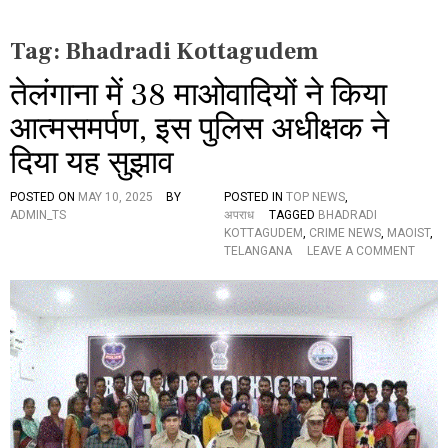
Tag:
Bhadradi Kottagudem
तेलंगाना में 38 माओवादियों ने किया
आत्मसमर्पण, इस पुलिस अधीक्षक ने
दिया यह सुझाव
POSTED ON
MAY 10, 2025
BY
POSTED IN
TOP NEWS
,
ADMIN_TS
अपराध
TAGGED
BHADRADI
KOTTAGUDEM
,
CRIME NEWS
,
MAOIST
,
O
TELANGANA
LEAVE A COMMENT
N
ते
लं
गा
ना
में
3
8
मा
ओ