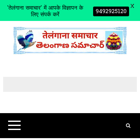
X
'तेलंगाना समाचार' में आपके विज्ञापन के
9492925120
लिए संपर्क करें
S
k
i
p
t
o
c
o
n
t
e
n
t