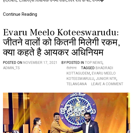
आ
र
Continue Reading
ए
स
वि
Evaru Meelo Koteeswarudu:
धा
य
जीतने वालों को कितनी मिलेगी रकम,
क
व
क्या कहते है आयकर अधिनियम
न
मा
वें
POSTED ON
NOVEMBER 17, 2021
BY
POSTED IN
TOP NEWS
,
क
ADMIN_TS
तेलंगाना
TAGGED
BHADRADI
टे
KOTTAGUDEM
,
EVARU MEELO
श्व
KOTEESWARULU
,
JUNIOR NTR
,
O
र
TELANGANA
LEAVE A COMMENT
N
रा
E
व
V
के
A
बे
R
टे
U
रा
M
घ
E
व
E
को