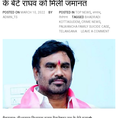
के बेटे राघव को मिली जमानत
य
ह
है
POSTED ON
MARCH 10, 2022
BY
POSTED IN
TOP NEWS
,
अपराध
,
व
ADMIN_TS
तेलंगाना
TAGGED
BHADRADI
ज
KOTTAGUDEM
,
CRIME NEWS
,
ह
PALWANCHA FAMILY SUICIDE CASE
,
O
TELANGANA
LEAVE A COMMENT
N
पा
ल
वं
चा
प
रि
वा
र
आ
त्म
ह
त्या
मा
म
ला
:
टी
हैदराबाद: टीआरएस विधायक वनमा वेंकटेश्वर राव के बेटे वनम�