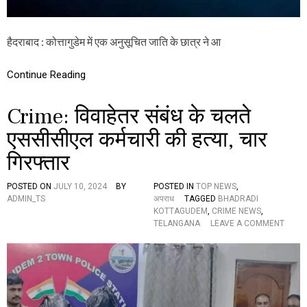
य
छा
ह
त्र
आ
ने
हैदराबाद : कोत्तागुडेम में एक अनुसूचित जाति के छात्र ने आ
ह्वा
क
न
र
ली
Continue Reading
आ
त्म
Crime: विवाहेतर संबंध के चलते
ह
त्या
एससीसीएल कर्मचारी की हत्या, चार
,
प
गिरफ्तार
रि
ज
नों
POSTED ON
JULY 10, 2024
BY
POSTED IN
TOP NEWS
,
ने
ADMIN_TS
अपराध
TAGGED
BHADRADI
ल
KOTTAGUDEM
,
CRIME NEWS
,
गा
O
TELANGANA
LEAVE A COMMENT
या
N
य
C
ह
R
आ
I
रो
M
प
E