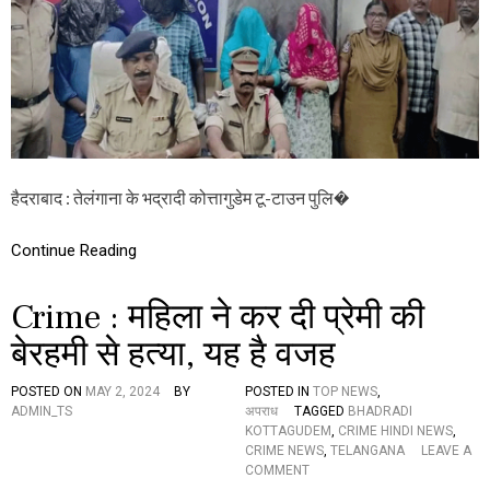
:
वि
वा
हे
त
र
सं
बं
ध
के
हैदराबाद : तेलंगाना के भद्रादी कोत्तागुडेम टू-टाउन पुलि�
च
ल
ते
Continue Reading
ए
स
सी
Crime : महिला ने कर दी प्रेमी की
सी
ए
बेरहमी से हत्या, यह है वजह
ल
क
POSTED ON
MAY 2, 2024
BY
POSTED IN
TOP NEWS
,
र्म
ADMIN_TS
अपराध
TAGGED
BHADRADI
चा
KOTTAGUDEM
,
CRIME HINDI NEWS
,
री
CRIME NEWS
,
TELANGANA
LEAVE A
की
O
COMMENT
ह
N