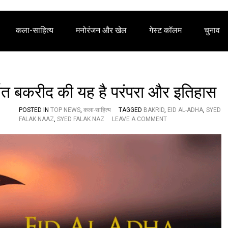
कला-साहित्य
मनोरंजन और खेल
गेस्ट कॉलम
चुनाव
ात बकरीद की यह है परंपरा और इतिहास
POSTED IN
TOP NEWS
,
कला-साहित्य
TAGGED
BAKRID
,
EID AL-ADHA
,
SYED
O
FALAK NAAZ
,
SYED FALAK NAZ
LEAVE A COMMENT
N
वि
शे
ष
ले
ख
:
ई
द
-
अ