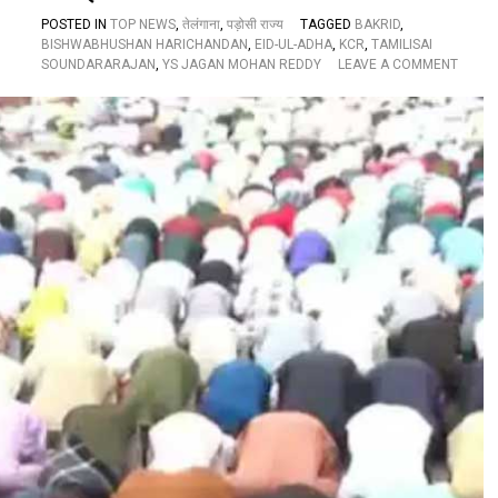
स
POSTED IN
TOP NEWS
,
तेलंगाना
,
पड़ोसी राज्य
TAGGED
BAKRID
,
BISHWABHUSHAN HARICHANDAN
,
EID-UL-ADHA
,
KCR
,
TAMILISAI
O
SOUNDARARAJAN
,
YS JAGAN MOHAN REDDY
LEAVE A COMMENT
N
ते
लं
गा
ना
व
ए
पी
स
हि
त
दे
श
भ
र
में
ब
क
री
द
की