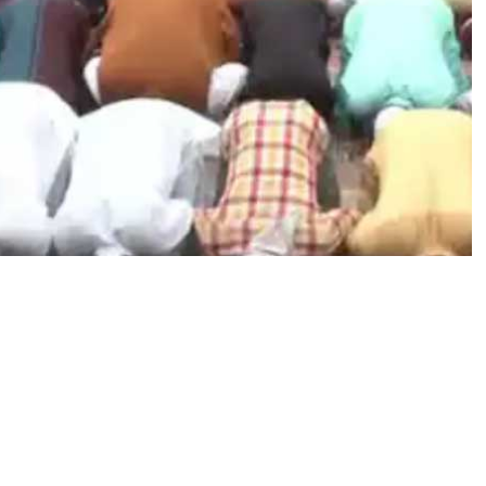
धू
म
,
रा
ज्य
पा
ल
त
मि
लि
सा
ई
व
C
M
K
C
R
ने
मु
स्लि
म
स
मु
दा