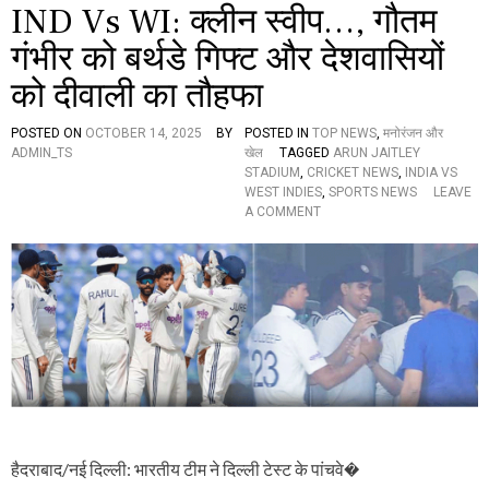
व
IND Vs WI: क्लीन स्वीप…, गौतम
री
को
गंभीर को बर्थडे गिफ्ट और देशवासियों
भी
को दीवाली का तौहफा
खे
ले
जा
POSTED ON
OCTOBER 14, 2025
BY
POSTED IN
TOP NEWS
,
मनोरंजन और
एं
ADMIN_TS
खेल
TAGGED
ARUN JAITLEY
गे
STADIUM
,
CRICKET NEWS
,
INDIA VS
ये
WEST INDIES
,
SPORTS NEWS
LEAVE
ती
O
A COMMENT
न
N
मै
I
च
N
,
D
1
V
0
S
న
W
మూ
I
డు
:
మ్యా
क्ली
చ్‌
न
లు
स्वी
प
हैदराबाद/नई दिल्ली: भारतीय टीम ने दिल्ली टेस्ट के पांचवे�
…