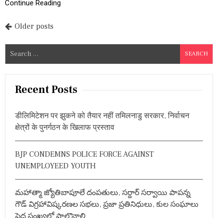
डि
Continue Reading
सा
इ
P
Older posts
ड
र
o
मै
S
च
s
e
,
द
a
t
र्श
r
Recent Posts
कों
s
c
का
हो
h
n
डीलिमिटेशन पर झुकने को तैयार नहीं तमिलनाडु सरकार, निर्वाचन
गा
f
पू
क्षेत्रों के पुनर्गठन के खिलाफ प्रस्ताव
a
o
रा
म
r
v
नो
BJP CONDEMNS POLICE FORCE AGAINST
:
रं
i
UNEMPLOYEED YOUTH
ज
न
g
,
మహాత్మా జ్యోతిబాపూలే దంపతులు, సర్దార్ సర్వాయి పాపన్న
म
a
ग
గౌడ్ విగ్రహావిష్కరణల సభలు, ప్రజా ప్రతినిధులు, కుల సంఘాలు
र
పెద్ద సంఖ్యలో పాల్గొనాలి