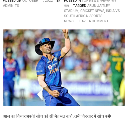
POSTED ON
OCTOBER 11, 2022
BY
POSTED IN
TOP NEWS
,
मनोरंजन और
त
ADMIN_TS
खेल
TAGGED
ARUN JAITLEY
श
STADIUM
,
CRICKET NEWS
,
INDIA VS
र्मा
SOUTH AFRICA
,
SPORTS
ने
O
NEWS
LEAVE A COMMENT
र
N
चा
I
इ
N
ति
D
हा
I
स
A
,
V
द
S
र्श
S
कों
O
के
U
पू
T
रे
H
पै
A
से
F
हु
R
ए
I
व
C
आज का विचारअपनी सोच को सीमित मत करो, तभी विस्तार में सोच प�
सू
A
ल
: