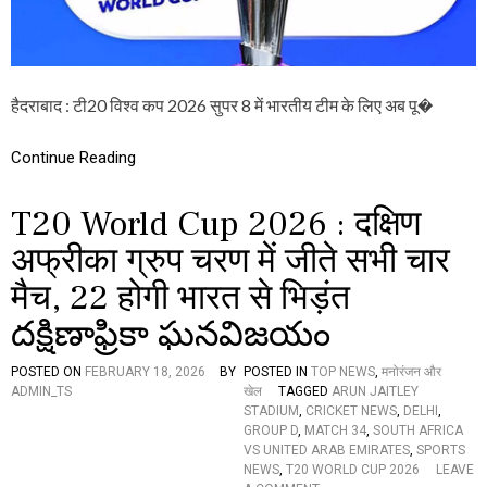
P
2
0
2
6
हैदराबाद : टी20 विश्व कप 2026 सुपर 8 में भारतीय टीम के लिए अब पू�
S
U
P
Continue Reading
E
R
8
T20 World Cup 2026 : दक्षिण
:
जी
अफ्रीका ग्रुप चरण में जीते सभी चार
त
मैच, 22 होगी भारत से भिड़ंत
क
र
దక్షిణాఫ్రికా ఘనవిజయం
भी
वे
स्ट
POSTED ON
FEBRUARY 18, 2026
BY
POSTED IN
TOP NEWS
,
मनोरंजन और
इं
ADMIN_TS
खेल
TAGGED
ARUN JAITLEY
डी
STADIUM
,
CRICKET NEWS
,
DELHI
,
ज
GROUP D
,
MATCH 34
,
SOUTH AFRICA
से
VS UNITED ARAB EMIRATES
,
SPORTS
पि
NEWS
,
T20 WORLD CUP 2026
LEAVE
छ