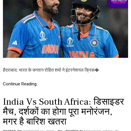
D
न
C
गि
U
ल
P
की
2
टी
0
म
2
,
3
प
:
ढ़ें
इं
ब
ट
हु
र
त
ने
कु
हैदराबाद: भारत के कप्तान रोहित शर्मा ने इंटरनेशनल क्रिक�
श
छ
न
ल
Continue Reading
क्रि
के
India Vs South Africa: डिसाइडर
ट
में
मैच, दर्शकों का होगा पूरा मनोरंजन,
क
प्ता
मगर है बारिश खतरा
न
रो
हि