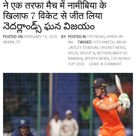
ब
ने एक तरफा मैच में नामीबिया के
న్
ला
ఘ
में
खिलाफ 7 विकेट से जीत लिया
న
खु
వి
నెదర్లాండ్స్ ఘన విజయం
ल
జ
ग
యం
या
POSTED ON
FEBRUARY 10, 2026
BY
POSTED IN
TOP NEWS
,
मनोरंजन और
यू
ADMIN_TS
खेल
TAGGED
10TH MATCH
,
ARUN
ए
JAITLEY STADIUM
,
CRICKET NEWS
,
ई
DELHI
,
GROUP A
,
NETHERLANDS VS
का
NAMIBIA
,
SPORTS NEWS
,
T20 WORLD
खा
O
CUP 2026
LEAVE A COMMENT
ता
N
,
T
च
2
म
0
कें
W
ये
O
खि
R
ला
L
ड़ी
D
C
U
P
2