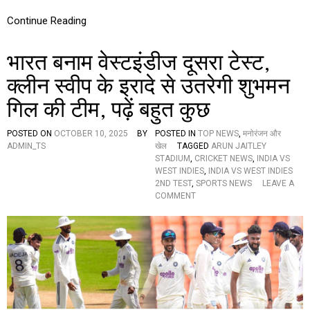
,
Continue Reading
गौ
त
म
भारत बनाम वेस्टइंडीज दूसरा टेस्ट,
गं
भी
क्लीन स्वीप के इरादे से उतरेगी शुभमन
र
को
गिल की टीम, पढ़ें बहुत कुछ
ब
र्थ
POSTED ON
OCTOBER 10, 2025
BY
POSTED IN
TOP NEWS
,
मनोरंजन और
डे
ADMIN_TS
खेल
TAGGED
ARUN JAITLEY
गि
STADIUM
,
CRICKET NEWS
,
INDIA VS
फ्ट
WEST INDIES
,
INDIA VS WEST INDIES
औ
2ND TEST
,
SPORTS NEWS
LEAVE A
र
O
COMMENT
दे
N
श
भा
वा
र
सि
त
यों
ब
को
ना
दी
म
वा
वे
ली
स्ट
का