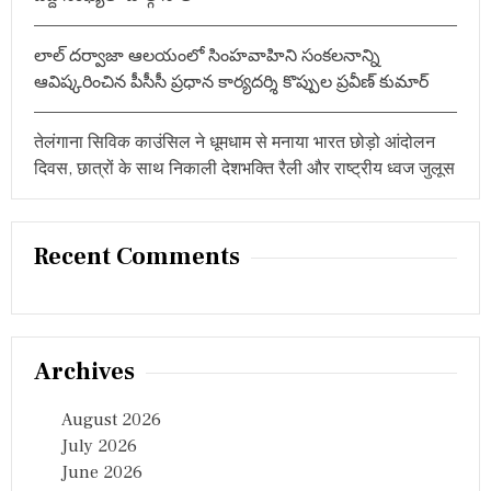
t
है
बा
i
रि
లాల్ దర్వాజా ఆలయంలో సింహవాహిని సంకలనాన్ని
श
o
ఆవిష్కరించిన పీసీసీ ప్రధాన కార్యదర్శి కొప్పుల ప్రవీణ్ కుమార్
ख
त
n
रा
तेलंगाना सिविक काउंसिल ने धूमधाम से मनाया भारत छोड़ो आंदोलन
दिवस, छात्रों के साथ निकाली देशभक्ति रैली और राष्ट्रीय ध्वज जुलूस
Recent Comments
Archives
August 2026
July 2026
June 2026