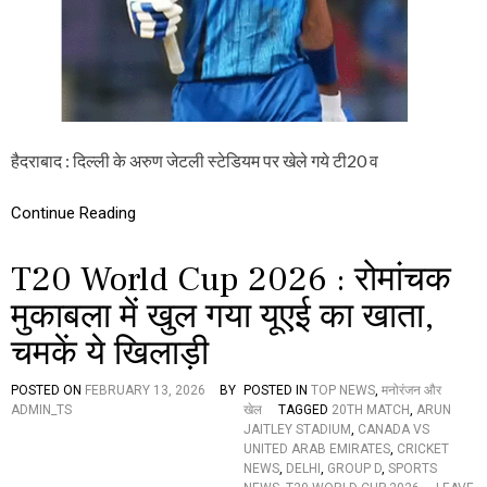
ద
0
క్షి
2
ణా
6
ఫ్రి
:
కా
रो
ఘ
मां
న
च
వి
क
हैदराबाद : दिल्ली के अरुण जेटली स्टेडियम पर खेले गये टी20 व
జ
मु
యం
का
ब
Continue Reading
ले
में
T20 World Cup 2026 : रोमांचक
अ
फ
मुकाबला में खुल गया यूएई का खाता,
गा
नि
चमकें ये खिलाड़ी
स्ता
न
ने
POSTED ON
FEBRUARY 13, 2026
BY
POSTED IN
TOP NEWS
,
मनोरंजन और
यू
ADMIN_TS
खेल
TAGGED
20TH MATCH
,
ARUN
ए
JAITLEY STADIUM
,
CANADA VS
ई
UNITED ARAB EMIRATES
,
CRICKET
को
NEWS
,
DELHI
,
GROUP D
,
SPORTS
5