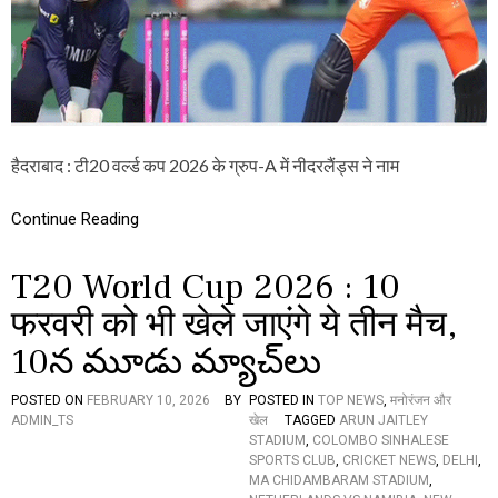
0
2
6
:
नी
द
र
लैं
हैदराबाद : टी20 वर्ल्ड कप 2026 के ग्रुप-A में नीदरलैंड्स ने नाम
ड
ने
ए
Continue Reading
क
त
T20 World Cup 2026 : 10
र
फा
फरवरी को भी खेले जाएंगे ये तीन मैच,
मै
च
10న మూడు మ్యాచ్‌లు
में
ना
मी
POSTED ON
FEBRUARY 10, 2026
BY
POSTED IN
TOP NEWS
,
मनोरंजन और
बि
ADMIN_TS
खेल
TAGGED
ARUN JAITLEY
या
STADIUM
,
COLOMBO SINHALESE
के
SPORTS CLUB
,
CRICKET NEWS
,
DELHI
,
खि
MA CHIDAMBARAM STADIUM
,
ला