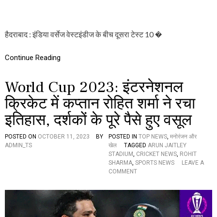
इं
तौ
डी
ह
ज
फा
दू
हैदराबाद : इंडिया वर्सेज वेस्टइंडीज के बीच दूसरा टेस्ट 10 �
स
रा
Continue Reading
टे
स्ट
,
World Cup 2023: इंटरनेशनल
क्ली
न
क्रिकेट में कप्तान रोहित शर्मा ने रचा
स्वी
प
इतिहास, दर्शकों के पूरे पैसे हुए वसूल
के
इ
POSTED ON
OCTOBER 11, 2023
BY
POSTED IN
TOP NEWS
,
मनोरंजन और
रा
ADMIN_TS
खेल
TAGGED
ARUN JAITLEY
दे
STADIUM
,
CRICKET NEWS
,
ROHIT
से
SHARMA
,
SPORTS NEWS
LEAVE A
उ
O
COMMENT
त
N
रे
W
गी
O
शु
R
भ
L
म