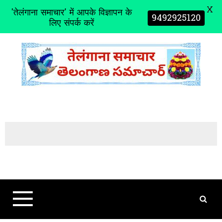
X
'तेलंगाना समाचार' में आपके विज्ञापन के
9492925120
लिए संपर्क करें
S
k
i
p
t
o
c
o
n
t
e
n
t