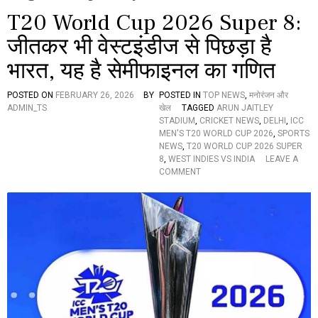
T20 World Cup 2026 Super 8:
जीतकर भी वेस्टइंडीज से पिछड़ा है
भारत, यह है सेमीफाइनल का गणित
POSTED ON
FEBRUARY 26, 2026
BY
POSTED IN
TOP NEWS
,
मनोरंजन और
ADMIN_TS
खेल
TAGGED
ARUN JAITLEY
STADIUM
,
CRICKET NEWS
,
DELHI
,
ICC
MEN'S T20 WORLD CUP 2026
,
SPORTS
NEWS
,
T20 WORLD CUP 2026 SUPER
8
,
WEST INDIES VS INDIA
LEAVE A
O
COMMENT
N
T
2
0
W
O
R
L
D
C
U