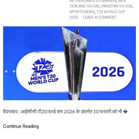
NETHERLANDS VS NAMIBIA
,
NEW
फ
ZEALAND VS UAE
,
PAKISTAN VS USA
,
7
SPORTS NEWS
,
T20 WORLD CUP
वि
O
2026
LEAVE A COMMENT
के
N
ट
T
से
2
जी
0
त
W
लि
O
या
R
నె
L
ద
D
ర్లాం
C
డ్స్
U
ఘ
P
న
2
వి
0
జ
2
యం
6
हैदराबाद : आईसीसी टी20 वर्ल्ड कप 2026 के अंतर्गत 10 फरवरी को भी �
:
1
0
Continue Reading
फ
र