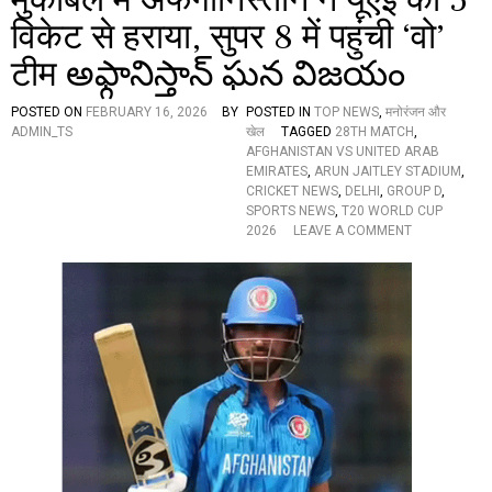
प
विकेट से हराया, सुपर 8 में पहुंची ‘वो’
च
र
टीम అఫ్గానిస్తాన్ ఘన విజయం
ण
में
जी
POSTED ON
FEBRUARY 16, 2026
BY
POSTED IN
TOP NEWS
,
मनोरंजन और
ते
ADMIN_TS
खेल
TAGGED
28TH MATCH
,
स
AFGHANISTAN VS UNITED ARAB
भी
EMIRATES
,
ARUN JAITLEY STADIUM
,
चा
CRICKET NEWS
,
DELHI
,
GROUP D
,
र
SPORTS NEWS
,
T20 WORLD CUP
मै
O
2026
LEAVE A COMMENT
च
N
,
T
2
2
2
0
हो
W
गी
O
भा
R
र
L
त
D
से
C
भि
U
ड़ं
P
त
2