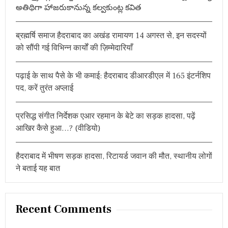
र
అతిథిగా హాజరుకానున్న కల్వకుంట్ల కవిత
o
ए
स
r
पी
ब्रह्मर्षि समाज हैदराबाद का अखंड रामायण 14 अगस्त से, इन सदस्यों
:
सा
को सौंपी गई विभिन्न कार्यों की ज़िम्मेदारियाँ
ह
ब
ने
पढ़ाई के साथ पैसे के भी कमाई: हैदराबाद डीआरडीएल में 165 इंटर्नशिप
फी
ता
पद, करें तुरंत अप्लाई
का
ट
दि
प्रसिद्ध संगीत निर्देशक एआर रहमान के बेटे का सड़क हादसा, पढ़ें
या
आखिर कैसे हुआ…? (वीडियो)
”
हैदराबाद में भीषण सड़क हादसा, रिटायर्ड जवान की मौत, स्थानीय लोगों
ने बताई यह बात
Recent Comments