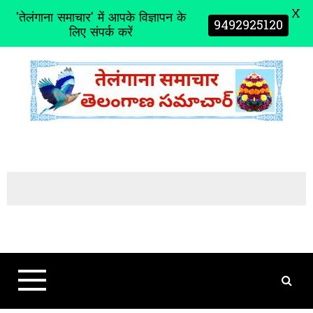
X
'तेलंगाना समाचार' में आपके विज्ञापन के
9492925120
लिए संपर्क करें
S
k
i
p
t
o
c
o
n
t
e
n
t