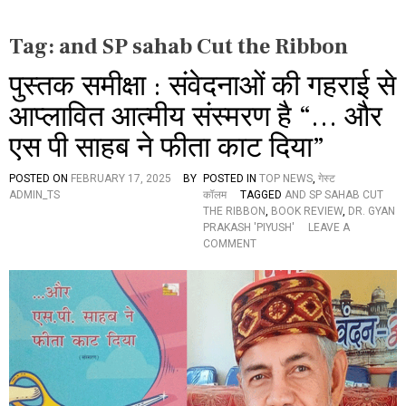
Tag:
and SP sahab Cut the Ribbon
पुस्तक समीक्षा : संवेदनाओं की गहराई से
आप्लावित आत्मीय संस्मरण है “… और
एस पी साहब ने फीता काट दिया”
POSTED ON
FEBRUARY 17, 2025
BY
POSTED IN
TOP NEWS
,
गेस्ट
ADMIN_TS
कॉलम
TAGGED
AND SP SAHAB CUT
THE RIBBON
,
BOOK REVIEW
,
DR. GYAN
PRAKASH 'PIYUSH'
LEAVE A
O
COMMENT
N
पु
स्त
क
स
मी
क्षा
:
सं