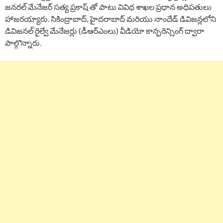
జనరల్ మేనేజర్ సత్య ప్రకాష్‌ తో పాటు వివిధ శాఖల ప్రధాన అధిపతులు
హాజరయ్యారు. సికింద్రాబాద్, హైదరాబాద్ మరియు నాందేడ్ డివిజన్లలోని
డివిజనల్ రైల్వే మేనేజర్లు (డీఆర్ఎంలు) వీడియో కాన్ఫరెన్సింగ్ ద్వారా
పాల్గొన్నారు.