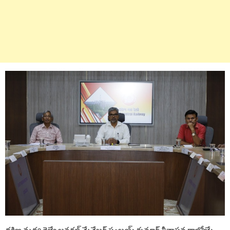
దక్షిణ మధ్య రైల్వే జనరల్ మేనేజర్ సంజయ్ కుమార్ శ్రీవాస్తవ రాబోయే