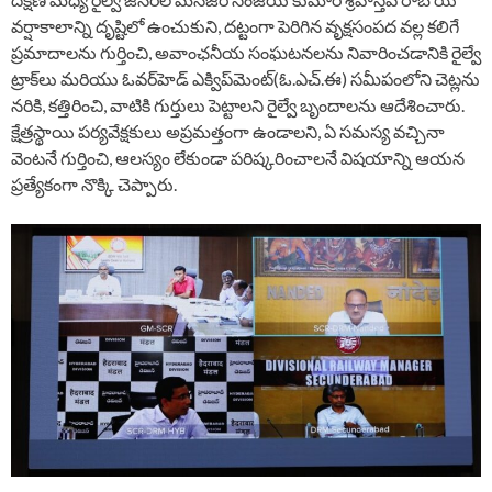
వర్షాకాలాన్ని దృష్టిలో ఉంచుకుని, దట్టంగా పెరిగిన వృక్షసంపద వల్ల కలిగే
ప్రమాదాలను గుర్తించి, అవాంఛనీయ సంఘటనలను నివారించడానికి రైల్వే
ట్రాక్‌లు మరియు ఓవర్‌హెడ్ ఎక్విప్‌మెంట్(ఓ.ఎచ్.ఈ) సమీపంలోని చెట్లను
నరికి, కత్తిరించి, వాటికి గుర్తులు పెట్టాలని రైల్వే బృందాలను ఆదేశించారు.
క్షేత్రస్థాయి పర్యవేక్షకులు అప్రమత్తంగా ఉండాలని, ఏ సమస్య వచ్చినా
వెంటనే గుర్తించి, ఆలస్యం లేకుండా పరిష్కరించాలనే విషయాన్ని ఆయన
ప్రత్యేకంగా నొక్కి చెప్పారు.