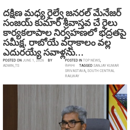
దక్షిణ మధ్య రైల్వే జనరల్ మేనేజర్
సంజయ్ కుమార్ శ్రీవాస్తవ చే రైలు
కార్యకలాపాల నిర్వహణలో భద్రతపై
సమీక్ష, రాబోయే వర్షాకాలం వల్ల
ఎదురయ్యే సవాళ్లను…
POSTED ON
JUNE 1, 2026
BY
POSTED IN
TOP NEWS
,
ADMIN_TS
तेलंगाना
TAGGED
SANJAY KUMAR
SRIVASTAVA
,
SOUTH CENTRAL
RAILWAY