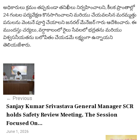
అధికారులు క్రమం తప్పకుండా తనిఖీలు నిర్వహించాలని, కీలక ప్రాంతాల్లో
24 గంటల పర్యవేక్షణ కొనసాగించాలని మరియు చేయవలసిన మరమ్మత్తు
పనులను వెంటనే పూర్తి చేయాలని జనరల్ మేనేజర్ గారు ఆదేశించారు. ఈ
ముందస్తు చర్యలు, వర్షాకాలంలో రైలు సేవలలో భద్రతను మరియు
విశ్వసనీయతను బలోపేతం చేయడమే లక్ష్యంగా ఉన్నాయని
తెలియజేశారు.
P
o
s
←
Previous
t
Sanjay Kumar Srivastava General Manager SCR
n
holds Safety Review Meeting, The Session
Focused On...
a
June 1, 2026
v