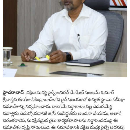
హైదరాబాద్
: దక్షిణ మధ్య రైల్వే జనరల్ మేనేజర్ సంజయ్ కుమార్
శ్రీవాస్తవ ఈరోజు సికింద్రాబాద్‌లోని రైల్ నిలయంలో ఉన్నత స్థాయి సమీక్షా
సమావేశాన్ని నిర్వహించారు. రాబోయే వర్షాకాలం వల్ల ఎదురయ్యే
సవాళ్లను ఎదుర్కోవడానికి జోన్ సంసిద్ధతను అంచనా వేయడం, అలాగే
నిరంతరాయ, సురక్షితమైన రైలు కార్యకలాపాలను నిర్ధారించడంపై ఈ
సమావేశం దృష్టి సారించింది. ఈ సమావేశానికి దక్షిణ మధ్య రైల్వే అదనపు