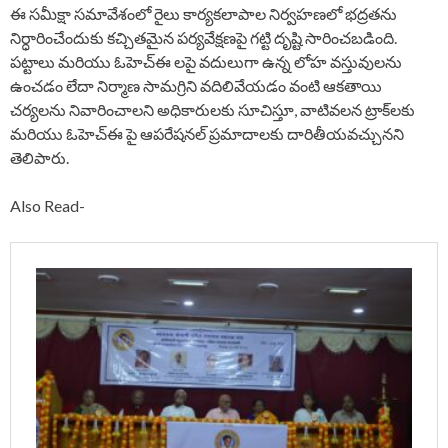
ఈ సమీక్షా సమావేశంలో రైలు కార్యకలాపాల నిర్వహణలో భద్రతను
నిర్ధారించేందుకు కచ్చితమైన పర్యవేక్షణపై గట్టి దృష్టి సారించబడింది.
పట్టాలు మరియు ఓహెచ్‌ఈ లపై వదులుగా ఉన్న లోహ వస్తువులను
ఉంచడం లేదా నిర్మాణ సామగ్రిని వదిలివేయడం వంటి ఆకతాయి
చర్యలను నివారించాలని అధికారులకు సూచిస్తూ, వాటివలన ట్రాక్‌లకు
మరియు ఓహెచ్‌ఈ పై ఆపరేషనల్ ప్రమాదాలకు దారితీయవచ్చునని
తెలిపారు.
Also Read-