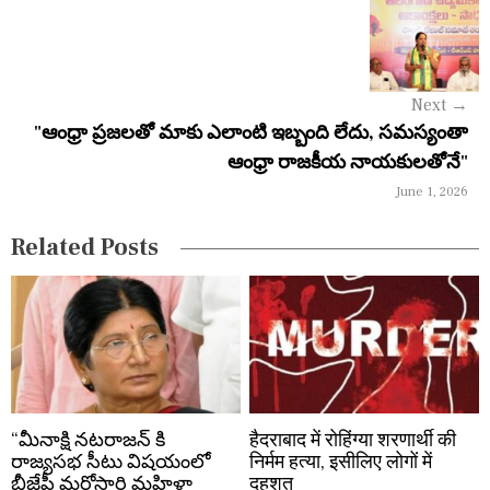
i
g
a
Next
→
"ఆంధ్రా ప్రజలతో మాకు ఎలాంటి ఇబ్బంది లేదు, సమస్యంతా
t
ఆంధ్రా రాజకీయ నాయకులతోనే"
i
June 1, 2026
o
Related Posts
n
“మీనాక్షి నటరాజన్ కి
हैदराबाद में रोहिंग्या शरणार्थी की
రాజ్యసభ సీటు విషయంలో
निर्मम हत्या, इसीलिए लोगों में
బీజేపీ మరోసారి మహిళా
दहशत