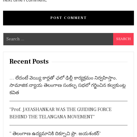
S
e
a
r
Recent Posts
c
h
… లేదంటే వెయ్యి కార్లతో ఛలో ఢిల్లీ కార్యక్రమం నిర్వహిస్తాం,
f
సామాజిక న్యాయ తెలంగాణ సంకల్ప సభలో గర్జించిన కల్వకుంట్ల
o
కవిత
r
:
“Prof. JAYASHANKAR WAS THE GUIDING FORCE
BEHIND THE TELANGANA MOVEMENT”
” తెలంగాణ ఉద్యమానికి దిక్సూచి ప్రొ. జయశంకర్”