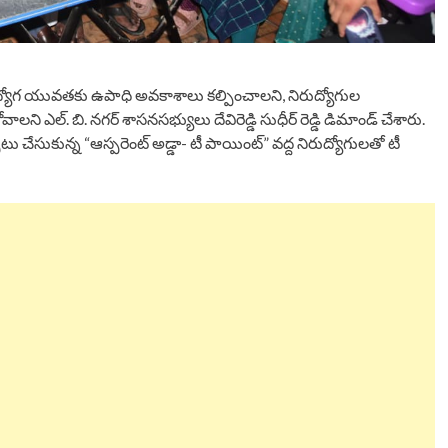
రుద్యోగ యువతకు ఉపాధి అవకాశాలు కల్పించాలని, నిరుద్యోగుల
ని ఎల్. బి. నగర్ శాసనసభ్యులు దేవిరెడ్డి సుధీర్ రెడ్డి డిమాండ్ చేశారు.
సుకున్న “ఆస్పరెంట్ అడ్డా- టీ పాయింట్” వద్ద నిరుద్యోగులతో టీ