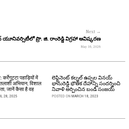
Next
→
ూనివర్సిటీలో ప్రొ. జి. రాంరెడ్డి విగ్రహా ఆవిష్కరణ
May 16, 2026
्रेगुट्टा पहाड़ियों में
లెఫ్టినెంట్ కల్నల్ ఉప్పల వినయ్
का तलाशी अभियान, विशाल
భానురెడ్డి భౌతిక దేహాన్ని సందర్శించి
ता, जानें कैसा है वह
నివాళి అర్పించిన బండి సంజయ్
IL 28, 2025
POSTED ON
MARCH 18, 2023