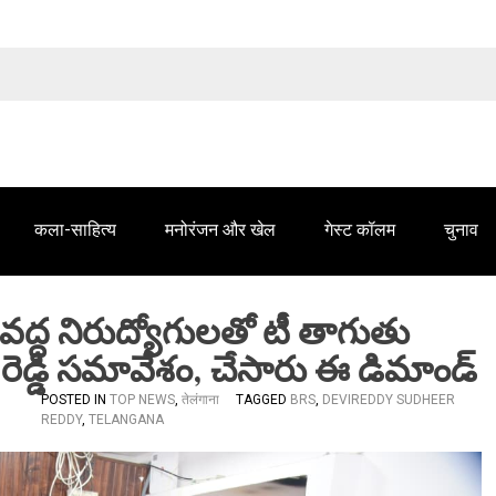
तेलंगाना समाचार' में आपके विज्ञापन के लिए संपर्क करें
कला-साहित्य
मनोरंजन और खेल
गेस्ट कॉलम
चुनाव
 వద్ద నిరుద్యోగులతో టీ తాగుతు
్ రెడ్డి సమావేశం, చేసారు ఈ డిమాండ్
POSTED IN
TOP NEWS
,
तेलंगाना
TAGGED
BRS
,
DEVIREDDY SUDHEER
REDDY
,
TELANGANA