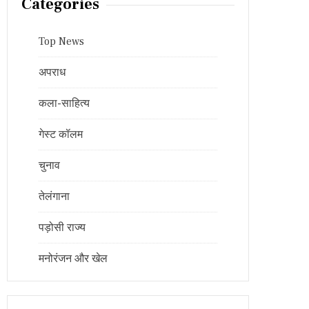
Categories
Top News
अपराध
कला-साहित्य
गेस्ट कॉलम
चुनाव
तेलंगाना
पड़ोसी राज्य
मनोरंजन और खेल