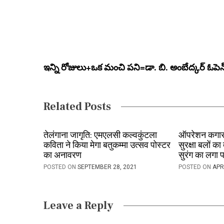
s
t
n
a
ఇన్ని రోజులు+ఒక మంచి పని=డా. బి. అంబేద్కర్ ఓపెన్ య
v
i
Related Posts
g
a
तेलंगाना जागृति: एमएलसी कल्वकुंटला
ऑपरेशन कगार: कर
कविता ने किया मेगा बतुकम्मा उत्सव पोस्टर
सुरक्षा बलों 
t
का अनावरण
सुरंग का लगा प
i
POSTED ON
SEPTEMBER 28, 2021
POSTED ON
APR
o
n
Leave a Reply