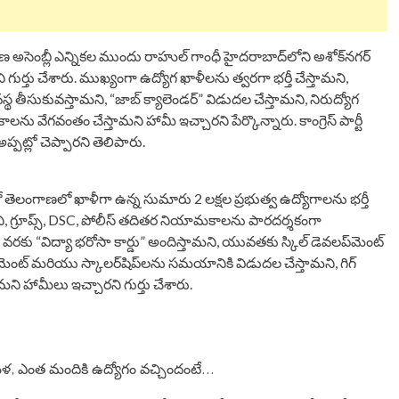
ణ అసెంబ్లీ ఎన్నికల ముందు రాహుల్ గాంధీ హైదరాబాద్‌లోని అశోక్‌నగర్
ర్తు చేశారు. ముఖ్యంగా ఉద్యోగ ఖాళీలను త్వరగా భర్తీ చేస్తామని,
 తీసుకువస్తామని, “జాబ్ క్యాలెండర్” విడుదల చేస్తామని, నిరుద్యోగ
లను వేగవంతం చేస్తామని హామీ ఇచ్చారని పేర్కొన్నారు. కాంగ్రెస్ పార్టీ
పట్లో చెప్పారని తెలిపారు.
లో తెలంగాణలో ఖాళీగా ఉన్న సుమారు 2 లక్షల ప్రభుత్వ ఉద్యోగాలను భర్తీ
మని, గ్రూప్స్, DSC, పోలీస్ తదితర నియామకాలను పారదర్శకంగా
ల వరకు “విద్యా భరోసా కార్డు” అందిస్తామని, యువతకు స్కిల్ డెవలప్‌మెంట్
ంట్ మరియు స్కాలర్‌షిప్‌లను సమయానికి విడుదల చేస్తామని, గిగ్
మని హామీలు ఇచ్చారని గుర్తు చేశారు.
 మేళ, ఎంత మందికి ఉద్యోగం వచ్చిందంటే…