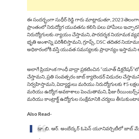
ఈ సందర్భంగా సుధీర్ రెడ్డి గారు మాట్లాడుతూ, 2023 తెలంగా
ప్రాంతంలో నిరుద్యోగ యువతను కలిసి పలు హామీలు ఇచ్చారని గు
నిరుద్యోగులకు న్యాయం చేస్తామని, పారదర్శక నియామక వ్యవస్థ
భృతి అంశాన్ని పరిశీలిస్తామని, గ్రూప్స్, DSC తదితర నియామకా
అధికారంలోకి వస్తే యువత సమస్యలకు ప్రాధాన్యం ఇస్తామని అప్
అలాగే ప్రియాంక గాంధీ వాద్రా ప్రకటించిన “యూత్ డిక్లరేషన్”
చేస్తామని, ప్రతి సంవత్సరం జాబ్ క్యాలెండర్ విడుదల చేస్తా
నిర్వహిస్తామని, విద్యార్థులు మరియు నిరుద్యోగులకు ₹5 లక్ష
మరియు ఉద్యోగ అవకాశాలు పెంచుతామని, ఫీజు రీయింబర్స్‌మె
మరియు కాంట్రాక్ట్ ఉద్యోగుల సంక్షేమానికి చర్యలు తీసుకుంటా
Also Read-
డా. బి. ఆర్. అంబేద్కర్ ఓపెన్ యూనివర్సిటీలో జాబ్