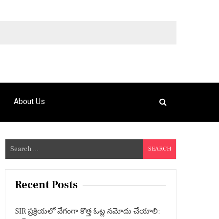
9492925120
About Us
S
e
a
r
Recent Posts
c
h
SIR ప్రక్రియలో వేగంగా కొత్త ఓట్ల నమోదు చేయాలి:
f