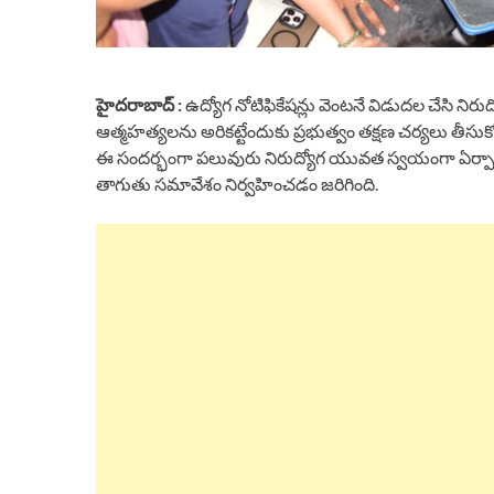
హైదరాబాద్ :
ఉద్యోగ నోటిఫికేషన్లు వెంటనే విడుదల చేసి ని
ఆత్మహత్యలను అరికట్టేందుకు ప్రభుత్వం తక్షణ చర్యలు తీసుకోవాల
ఈ సందర్భంగా పలువురు నిరుద్యోగ యువత స్వయంగా ఏర్పాటు చే
తాగుతు సమావేశం నిర్వహించడం జరిగింది.