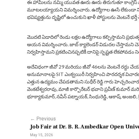
ఈ హామీలను నమ్మి యువత ఊరు ఊరు తిరుగుతూ కాంగ్రెస్ పార్ట
మూటలయ్యాయని విమర్శించారు. ఉద్యోగాల ఊసే లేకుండా నిర
భవిష్యత్తును దృష్టిలో ఉంచుకుని ఖాళీ పోస్టులను వెంటనే భర
మొదటి ఏడాదిలో రెండు లక్షల ఉద్యోగాలు కల్పిస్తామని ప్ర
ఆయన విమర్శించారు. జాబ్ క్యాలెండర్ విడుదల చేస్తామని చెప్
నిర్వహిస్తామని ప్రకటించినప్పటికీ దానిపై స్పష్టత లేకపోవడం న
అదేవిధంగా జీవో 29 మరియు జీవో 46లను వెంటనే రద్దు చేయ
అనుమానాలపై SIT ఎంక్వయిరీ నిర్వహించి పారదర్శక విచారణ చేపట
ఎత్తున ఉద్యమం చేపడతామని సుధీర్ రెడ్డి గారు హెచ్చరించారు
వెంకటేశ్వరరావు, మాజీ కార్పొరేటర్ భవాని ప్రవీణ్ కుమార్ 
భూక్యాకుమార్, నవీన్ పట్నాయక్, సింధురెడ్డి, ఆకాష్, అంజలి, శ్రీద
P
←
Previous
Job Fair at Dr. B. R. Ambedkar Open Univ
o
May 15, 2026