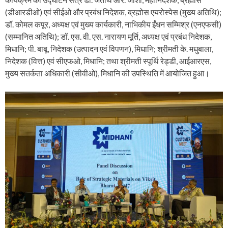
(डीआरडीओ) एवं सीईओ और प्रबंध निदेशक, ब्रह्मोस एयरोस्पेस (मुख्य अतिथि);
डॉ. कोमल कपूर, अध्यक्ष एवं मुख्य कार्यकारी, नाभिकीय ईंधन सम्मिश्र (एनएफसी)
(सम्मानित अतिथि); डॉ. एस. वी. एस. नारायण मूर्ति, अध्यक्ष एवं प्रबंध निदेशक,
मिधानि; पी. बाबू, निदेशक (उत्पादन एवं विपणन), मिधानि; श्रीमती के. मधुबाला,
निदेशक (वित्त) एवं सीएफओ, मिधानि; तथा श्रीमती स्पूर्थि रेड्डी, आईआरएस,
मुख्य सतर्कता अधिकारी (सीवीओ), मिधानि की उपस्थिति में आयोजित हुआ।