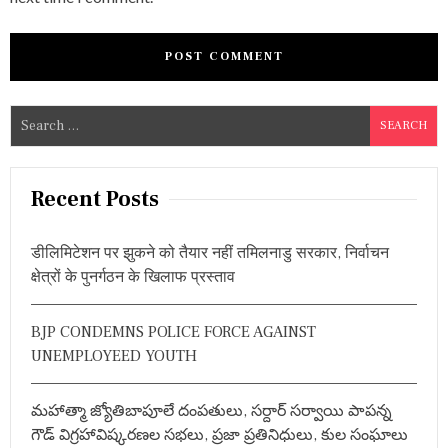
S
e
a
r
Recent Posts
c
h
डीलिमिटेशन पर झुकने को तैयार नहीं तमिलनाडु सरकार, निर्वाचन
f
क्षेत्रों के पुनर्गठन के खिलाफ प्रस्ताव
o
r
BJP CONDEMNS POLICE FORCE AGAINST
:
UNEMPLOYEED YOUTH
మహాత్మా జ్యోతిబాపూలే దంపతులు, సర్దార్ సర్వాయి పాపన్న
గౌడ్ విగ్రహావిష్కరణల సభలు, ప్రజా ప్రతినిధులు, కుల సంఘాలు