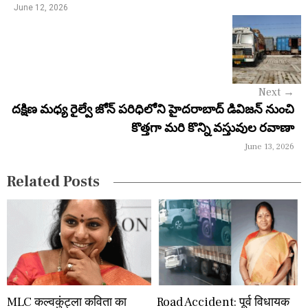
June 12, 2026
v
i
g
a
Next
→
దక్షిణ మధ్య రైల్వే జోన్ పరిధిలోని హైదరాబాద్ డివిజన్ నుంచి
t
కొత్తగా మరి కొన్ని వస్తువుల రవాణా
i
June 13, 2026
o
Related Posts
n
MLC कल्वकुंट्ला कविता का
Road Accident: पूर्व विधायक