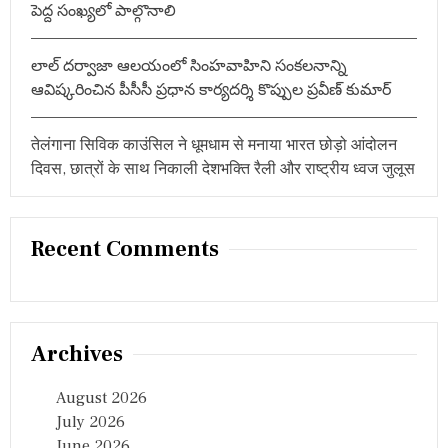
పెద్ద సంఖ్యలో పాల్గొనాలి
లాల్ దర్వాజా ఆలయంలో సింహవాహిని సంకలనాన్ని
ఆవిష్కరించిన పీసీసీ ప్రధాన కార్యదర్శి కొప్పుల ప్రవీణ్ కుమార్
तेलंगाना सिविक काउंसिल ने धूमधाम से मनाया भारत छोड़ो आंदोलन
दिवस, छात्रों के साथ निकाली देशभक्ति रैली और राष्ट्रीय ध्वज जुलूस
Recent Comments
Archives
August 2026
July 2026
June 2026