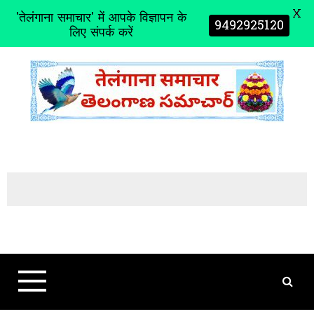
X
'तेलंगाना समाचार' में आपके विज्ञापन के
9492925120
लिए संपर्क करें
S
k
i
p
t
o
c
o
n
t
e
n
t