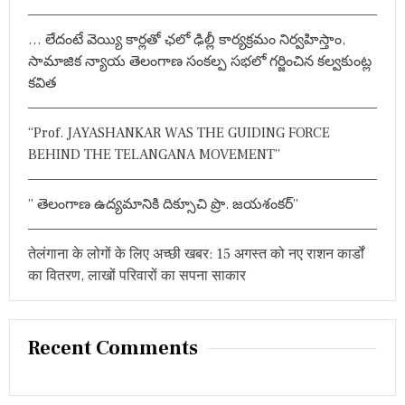
r
… లేదంటే వెయ్యి కార్లతో ఛలో ఢిల్లీ కార్యక్రమం నిర్వహిస్తాం,
:
సామాజిక న్యాయ తెలంగాణ సంకల్ప సభలో గర్జించిన కల్వకుంట్ల
కవిత
“Prof. JAYASHANKAR WAS THE GUIDING FORCE
BEHIND THE TELANGANA MOVEMENT”
” తెలంగాణ ఉద్యమానికి దిక్సూచి ప్రొ. జయశంకర్”
तेलंगाना के लोगों के लिए अच्छी खबर: 15 अगस्त को नए राशन कार्डों
का वितरण, लाखों परिवारों का सपना साकार
Recent Comments