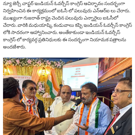
న్యూ జెర్సీ చాప్టర్ ఇండియన్ ఓవర్సీస్ కాంగ్రెస్ ఆవిర్భావం సందర్భంగా
నిర్వహించిన ఈ కార్యక్రమంలో ఐఓసీ లో పలువురు ఎన్ఆర్ఐ లు చేరారు.
ముఖ్యంగా గుజరాత్ రాష్ట్ర చెందిన పలువురు ఎన్నారైలు ఐఓసీలో
చేరారు. వారికి మధుయాష్కి కండువాలు కప్పి ఇండియన్ ఓవర్సీస్ కాంగ్రెస్
లోకి సాదరంగా ఆహ్వానించారు. అంతేకాకుండా ఇండియన్ ఓవర్సీస్
కాంగ్రెస్ లో కార్యవర్గ ప్రతినిధులకు ఈ సందర్భంగా నియామక పత్రాలను
అందజేశారు.