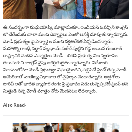
ఈ సందర్భంగా మధుయాష్కి మాట్లాడుతూ.. ఇండియన్ ఓవర్సీస్ కాంగ్రెస్
లో చేరేందుకు చాలా మంది ఎన్నారైలు ఎంతో ఆసక్తి చూపుతున్నారన్నారు.
మోడీ ప్రభుత్వం పై ఎన్నారై ల నుంచి వ్యతిరేకత ఏర్పడిందన్నారు.
మహాత్మా గాంధీ, సర్దార్ వల్లభాయ్ పటేల్ పుట్టిన గడ్డ అయిన గుజరాత్
రాష్ట్రానికి చెందిన ఎన్నారైలు మోడీ – బిజెపి ప్రభుత్వ నిజ స్వరూపం
తెలుసుకుని కాంగ్రెస్ వైపు ఆకర్షితులైతున్నారన్నారు. విదేశాంగ
విధానంలోనూ మోడీ ప్రభుత్వం విఫలమైందని, పబ్లిసిటీ స్టంట్ తప్ప మోడీ
అమెరికాతో వాణిజ్య విధానాల లో వైఫల్యం చెందారన్నారు. అడ్డగోలు
టారిఫ్ లతో భారత వ్యాపార రంగం పై ప్రభావం పడుతున్నప్పటికీ ట్రంప్ తన
మిత్రుడే నన్న మోడీ మాత్రం నోరు మెదపటం లేదన్నారు.
Also Read-