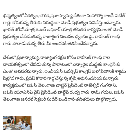
భిన్నత్వంలో ఏకత్వం, లౌకిక, ప్రజాస్వామ్య దేశంగా మహాత్మా గాంధీ, పటేల్
గార్లు కోరుకున్న తీరుకు విరుద్ధంగా మోడీ ప్రభుత్వం పనిచేస్తుందన్నారు.
భారత్ జోడోయాత్ర, ఓటర్ అధికార్ యాత్ర తదితర కార్యక్రమాలతో మోడీ
ప్రభుత్వం చేపడుతున్న రాజ్యాంగ విలువల ధ్వంసం పై.. రాహుల్ గాంధీ
గారు పోరాడుతున్న తీరు మీ అందరికీ తెలిసిందేనన్నారు.
దేశంలో ప్రజాస్వామ్య, రాజ్యాంగ రక్షణ కోసం రాహుల్ గాంధీ గారి
నాయకత్వంలో చేపడుతున్న పోరాటంలో ఎన్నారైల మద్దతు కాంగ్రెస్ కు
ఎంతో అవసరమన్నారు. ఇండియన్ ఓవర్సీస్ కాంగ్రెస్ బలోపేతానికి శ్యామ్
పిట్రోడ గారు, ప్రదీప్ కొఠారి గార్ల చేస్తున్న కృషి అభినందనీయమన్నారు.
కార్యక్రమంలో ఐఓసీ తెలంగాణ చాప్టర్ ప్రెసిడెంట్ రాజేశ్వర్ గంగసాని,
ఐఓసీ యూఎస్ఏ వైస్ ప్రెసిడెంట్ బాల్దేవ్ రంద్వ గారు, రామ్ గడుల, ఐఓసీ
తెలంగాణ జనరల్ సెక్రటరీ సుధీర్ బండిగారి తదితరులు పాల్గొన్నారు.
P