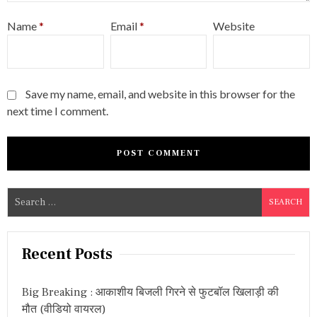
Name
*
Email
*
Website
Save my name, email, and website in this browser for the
next time I comment.
S
e
a
r
Recent Posts
c
h
Big Breaking : आकाशीय बिजली गिरने से फुटबॉल खिलाड़ी की
f
मौत (वीडियो वायरल)
o