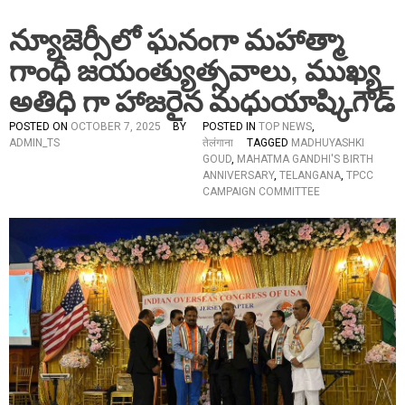
న్యూజెర్సీలో ఘనంగా మహాత్మా
గాంధీ జయంత్యుత్సవాలు, ముఖ్య
అతిధి గా హాజరైన మధుయాష్కిగౌడ్
POSTED ON
OCTOBER 7, 2025
BY
POSTED IN
TOP NEWS
,
ADMIN_TS
तेलंगाना
TAGGED
MADHUYASHKI
GOUD
,
MAHATMA GANDHI'S BIRTH
ANNIVERSARY
,
TELANGANA
,
TPCC
CAMPAIGN COMMITTEE