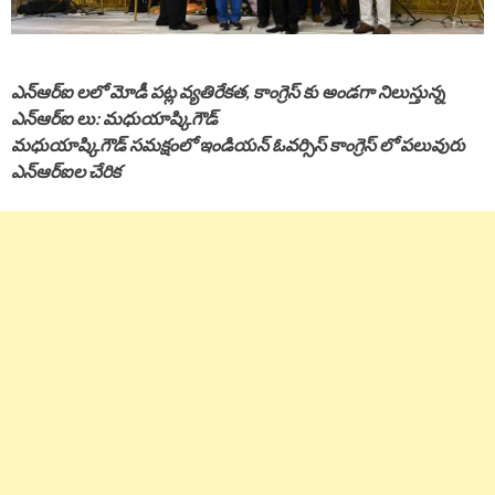
ఎన్ఆర్ఐ లలో మోడీ పట్ల వ్యతిరేకత, కాంగ్రెస్ కు అండగా నిలుస్తున్న
ఎన్ఆర్ఐ లు: మధుయాష్కిగౌడ్
మధుయాష్కిగౌడ్ సమక్షంలో ఇండియన్ ఓవర్సిస్ కాంగ్రెస్ లో పలువురు
ఎన్ఆర్ఐల చేరిక