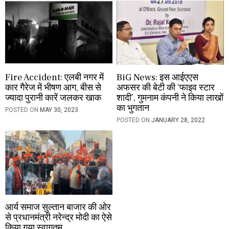
Fire Accident: एलबी नगर में
BiG News: इस आईएएस
कार गैरेज में भीषण आग, बीस से
अफसर की बेटी की ‘फाइव स्टार
ज्यादा पुरानी कारें जलकर खाक
शादी’, गुमनाम कंपनी ने किया लाखों
का भुगतान
POSTED ON
MAY 30, 2023
POSTED ON
JANUARY 28, 2022
आर्य समाज सुल्तान बाजार की ओर
से प्रधानमंत्री नरेन्द्र मोदी का ऐसे
किया गया स्वागतम