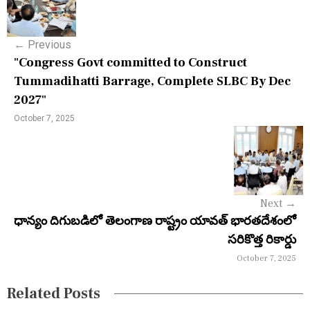
o
s
←
Previous
t
"Congress Govt committed to Construct
n
Tummadihatti Barrage, Complete SLBC By Dec
2027"
a
October 7, 2025
v
i
g
a
Next
→
ధాన్యం దిగుబడిలో తెలంగాణ రాష్ట్రం యావత్ భారతదేశంలో
t
సరికొత్త రికార్డు
i
October 7, 2025
o
Related Posts
n