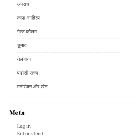
अपराध
कला-साहित्य
गेस्ट कॉलम
चुनाव
तेलंगाना
पड़ोसी राज्य
मनोरंजन और खेल
Meta
Log in
Entries feed