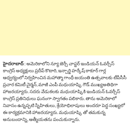
హైదరాబాద్
: అమెరికాలోని న్యూ జెర్సీ చాప్టర్ ఇండియన్ ఓవర్సీస్
కాంగ్రెస్ అధ్యక్షులు ప్రదీప్ కొటారి, ఇన్చార్జి హర్కేష్ ఠాకూర్ గార్ల
ఆధ్వర్యంలో నిర్వహించిన మహాత్మా గాంధీ జయంతి ఉత్సవాలకు టీపీసీసీ
ప్రచార కమిటీ చైర్మన్, మాజీ ఎంపీ మధుయాష్కి గౌడ్ ముఖ్యఅతిథిగా
హాజరయ్యారు. సదరు వేడుకలకు మధుయాష్కికి ఇండియన్ ఓవర్సీస్
కాంగ్రెస్ ప్రతినిధులు ఘనంగా స్వాగతం పలికారు. తాను అమెరికాలో
నివాసం ఉన్నప్పటి స్నేహితులు, శ్రేయోభిలాషులు అందరూ పెద్ద సంఖ్యలో
ఈ కార్యక్రమానికి హాజరయ్యారు. మధుయాష్కి తో తమకున్న
అనుబందాన్ని, ఆత్మీయతను పంచుకున్నారు.