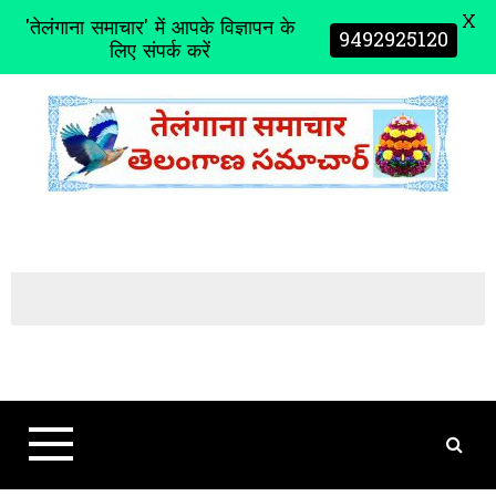
X
'तेलंगाना समाचार' में आपके विज्ञापन के
9492925120
लिए संपर्क करें
S
k
i
p
t
o
c
o
n
t
e
n
t