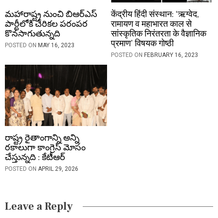
మహారాష్ట్ర నుంచి బిఆర్ఎస్
केंद्रीय हिंदी संस्थान: ‘ऋग्वेद,
పార్టీలోకి చేరికల పరంపర
रामायण व महाभारत काल से
కొనసాగుతున్నది
सांस्कृतिक निरंतरता के वैज्ञानिक
प्रमाण’ विषयक गोष्ठी
POSTED ON
MAY 16, 2023
POSTED ON
FEBRUARY 16, 2023
రాష్ట్ర రైతాంగాన్ని అన్ని
రకాలుగా కాంగ్రెస్ మోసం
చేస్తున్నది : కేటీఆర్
POSTED ON
APRIL 29, 2026
Leave a Reply