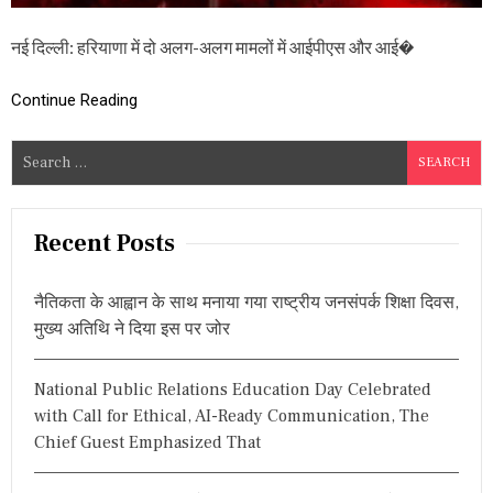
ले
में
नई दिल्ली: हरियाणा में दो अलग-अलग मामलों में आईपीएस और आई�
आ
ई
पी
Continue Reading
ए
स
अ
S
धि
e
का
a
री
गि
r
Recent Posts
र
c
फ्ता
h
र
नैतिकता के आह्वान के साथ मनाया गया राष्ट्रीय जनसंपर्क शिक्षा दिवस,
,
f
मुख्य अतिथि ने दिया इस पर जोर
प
o
ढ़ें
r
ए
National Public Relations Education Day Celebrated
क
:
औ
with Call for Ethical, AI-Ready Communication, The
र
Chief Guest Emphasized That
आ
ई
ए