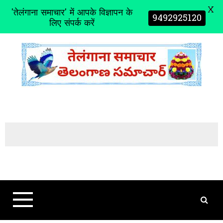
X
'तेलंगाना समाचार' में आपके विज्ञापन के
9492925120
लिए संपर्क करें
S
k
i
p
t
o
c
o
n
t
e
n
t