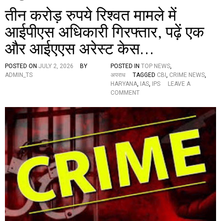
तीन करोड़ रुपये रिश्वत मामले में
आईपीएस अधिकारी गिरफ्तार, पढ़ें एक
और आईएएस अरेस्ट केस…
POSTED ON
JULY 2, 2026
BY
POSTED IN
TOP NEWS
,
ADMIN_TS
अपराध
TAGGED
CBI
,
CRIME NEWS
,
HARYANA
,
IAS
,
IPS
LEAVE A
O
COMMENT
N
ती
न
क
रो
ड़
रु
प
ये
रि
श्व
त
मा
म