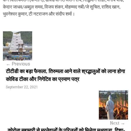
केदार जाधव/अब्दुल समद, विजय शंकर, मोहम्मद नबी/जे सुचित, राशिद खान,
भुवनेश्वर कुमार, टी नटराजन और संदीप शर्मा।
P
o
s
←
Previous
t
टीटीडी का बड़ा फैसला, तिरुमला आने वाले श्रद्धालुओं को लाना होगा
n
कोविड टीका और निगेटिव का प्रमाण पत्र
a
September 22, 2021
v
i
g
Next
→
a
कोरोना महामारी से मरनेवालों के परिजनों को मिलेगा मुआवजा, दिशा-