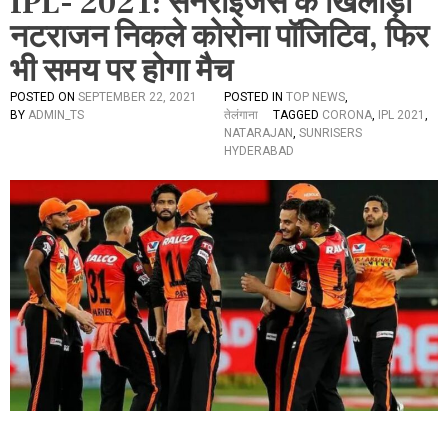
IPL- 2021: सनराइजर्स के खिलाड़ी
नटराजन निकले कोरोना पॉजिटिव, फिर
भी समय पर होगा मैच
POSTED ON
SEPTEMBER 22, 2021
POSTED IN
TOP NEWS
,
BY
ADMIN_TS
तेलंगाना
TAGGED
CORONA
,
IPL 2021
,
NATARAJAN
,
SUNRISERS
HYDERABAD