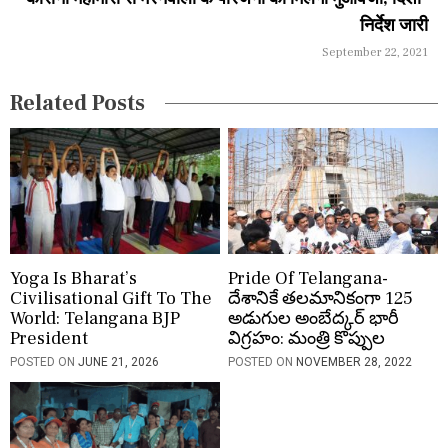
निर्देश जारी
t
September 22, 2021
i
Related Posts
o
n
Yoga Is Bharat’s
Pride Of Telangana-
Civilisational Gift To The
దేశానికే తలమానికంగా 125
World: Telangana BJP
అడుగుల అంబేద్కర్ భారీ
President
విగ్రహం: మంత్రి కొప్పుల
POSTED ON
JUNE 21, 2026
POSTED ON
NOVEMBER 28, 2022