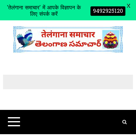
X
'तेलंगाना समाचार' में आपके विज्ञापन के
9492925120
लिए संपर्क करें
S
k
i
p
t
o
c
o
n
t
e
n
t