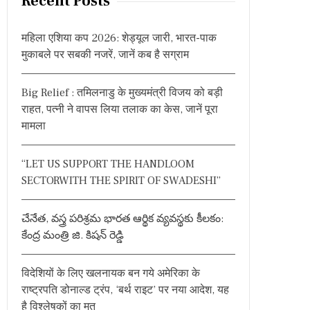
Recent Posts
c
h
महिला एशिया कप 2026: शेड्यूल जारी, भारत-पाक
f
मुकाबले पर सबकी नजरें, जानें कब है सग्राम
o
r
Big Relief : तमिलनाडु के मुख्यमंत्री विजय को बड़ी
:
राहत, पत्नी ने वापस लिया तलाक का केस, जानें पूरा
मामला
“LET US SUPPORT THE HANDLOOM
SECTORWITH THE SPIRIT OF SWADESHI”
చేనేత, వస్త్ర పరిశ్రమ భారత ఆర్థిక వ్యవస్థకు కీలకం:
కేంద్ర మంత్రి జి. కిషన్ రెడ్డి
विदेशियों के लिए खलनायक बन गये अमेरिका के
राष्ट्रपति डोनाल्ड ट्रंप, ‘बर्थ राइट’ पर नया आदेश, यह
है विश्लेषकों का मत