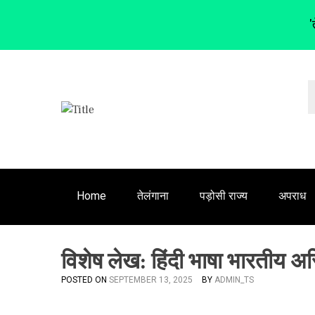
'
S
k
i
p
t
o
c
o
n
Home
तेलंगाना
पड़ोसी राज्य
अपराध
t
e
n
विशेष लेख: हिंदी भाषा भारतीय अ
t
POSTED ON
SEPTEMBER 13, 2025
BY
ADMIN_TS