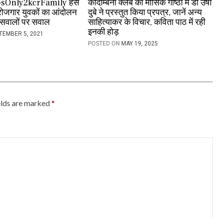
jobsOnly2kcrFamily हैस
कादम्बिनी क्लब की मासिक गोष्ठी में डॉ उषा
ेरोजगार युवकों का आंदोलन
दुबे ने प्रस्तुत किया प्रपत्र, जानें अन्य
ं सवालों पर सवाल
साहित्याकर के विचार, कविता पाठ में रही
इनकी होड़
TEMBER 5, 2021
POSTED ON
MAY 19, 2025
elds are marked
*