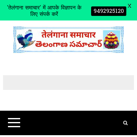
X
'तेलंगाना समाचार' में आपके विज्ञापन के
9492925120
लिए संपर्क करें
S
k
i
p
t
o
c
o
n
t
e
n
t