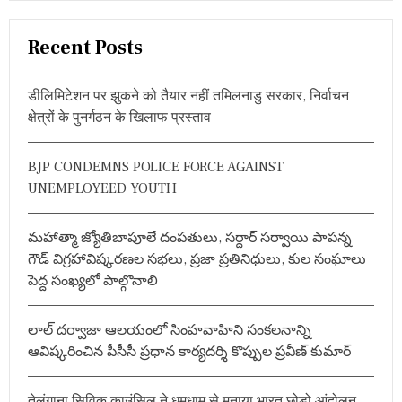
a
r
Recent Posts
c
h
डीलिमिटेशन पर झुकने को तैयार नहीं तमिलनाडु सरकार, निर्वाचन
f
क्षेत्रों के पुनर्गठन के खिलाफ प्रस्ताव
o
r
BJP CONDEMNS POLICE FORCE AGAINST
:
UNEMPLOYEED YOUTH
మహాత్మా జ్యోతిబాపూలే దంపతులు, సర్దార్ సర్వాయి పాపన్న
గౌడ్ విగ్రహావిష్కరణల సభలు, ప్రజా ప్రతినిధులు, కుల సంఘాలు
పెద్ద సంఖ్యలో పాల్గొనాలి
లాల్ దర్వాజా ఆలయంలో సింహవాహిని సంకలనాన్ని
ఆవిష్కరించిన పీసీసీ ప్రధాన కార్యదర్శి కొప్పుల ప్రవీణ్ కుమార్
तेलंगाना सिविक काउंसिल ने धूमधाम से मनाया भारत छोड़ो आंदोलन