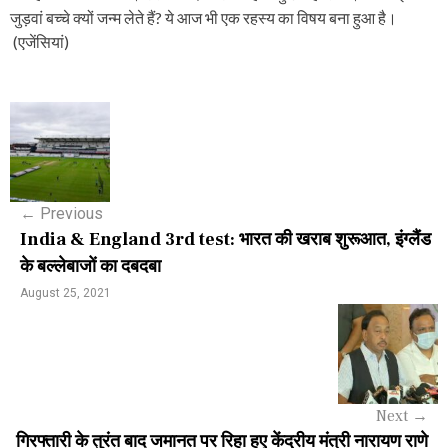
जुड़वां बच्चे क्यों जन्म लेते हैं? ये आज भी एक रहस्य का विषय बना हुआ है।
(एजेंसियां)
P
o
s
←
Previous
t
India & England 3rd test: भारत की खराब शुरूआत, इंग्लैंड
n
के बल्लेबाजों का दबदबा
a
August 25, 2021
v
i
g
Next
→
a
गिरफ्तारी के तुरंत बाद जमानत पर रिहा हुए केंद्रीय मंत्री नारायण राणे