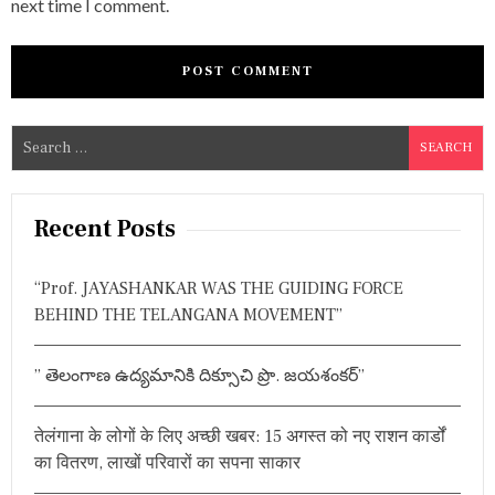
next time I comment.
S
e
a
r
Recent Posts
c
h
“Prof. JAYASHANKAR WAS THE GUIDING FORCE
f
BEHIND THE TELANGANA MOVEMENT”
o
r
” తెలంగాణ ఉద్యమానికి దిక్సూచి ప్రొ. జయశంకర్”
:
तेलंगाना के लोगों के लिए अच्छी खबर: 15 अगस्त को नए राशन कार्डों
का वितरण, लाखों परिवारों का सपना साकार