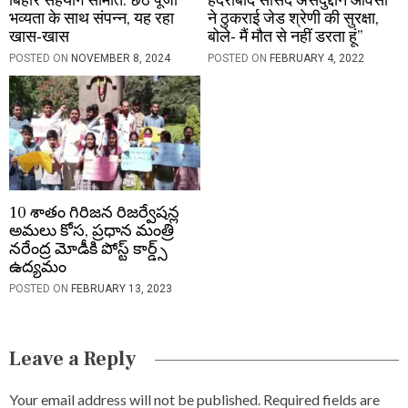
बिहार सहयोग समिति: छठ पूजा
हैदराबाद सांसद असदुद्दीन ओवैसी
भव्यता के साथ संपन्न, यह रहा
ने ठुकराई जेड श्रेणी की सुरक्षा,
खास-खास
बोले- मैं मौत से नहीं डरता हूं”
POSTED ON
NOVEMBER 8, 2024
POSTED ON
FEBRUARY 4, 2022
10 శాతం గిరిజన రిజర్వేషన్ల
అమలు కోస, ప్రధాన మంత్రి
నరేంద్ర మోడీకి పోస్ట్ కార్డ్స్
ఉద్యమం
POSTED ON
FEBRUARY 13, 2023
Leave a Reply
Your email address will not be published.
Required fields are