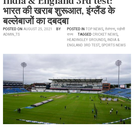
India & England 3rd test:
भारत की खराब शुरूआत, इंग्लैंड के
बल्लेबाजों का दबदबा
POSTED ON
AUGUST 25, 2021
BY
POSTED IN
TOP NEWS
,
तेलंगाना
,
पड़ोसी
ADMIN_TS
राज्य
TAGGED
CRICKET NEWS
,
HEADINGLEY GROUNDS
,
INDIA &
ENGLAND 3RD TEST
,
SPORTS NEWS