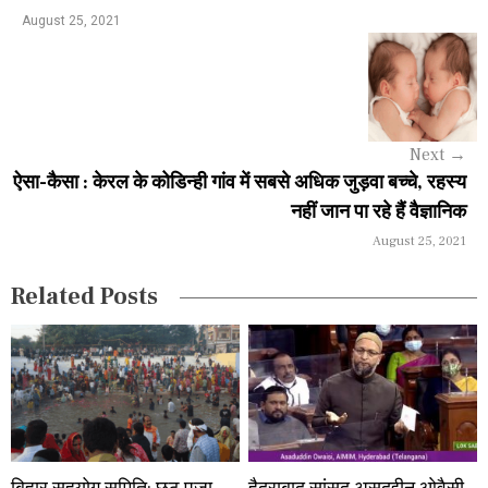
a
August 25, 2021
v
i
g
Next
→
a
ऐसा-कैसा : केरल के कोडिन्ही गांव में सबसे अधिक जुड़वा बच्चे, रहस्य
नहीं जान पा रहे हैं वैज्ञानिक
t
August 25, 2021
i
Related Posts
o
n