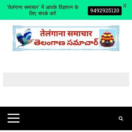
X
'तेलंगाना समाचार' में आपके विज्ञापन के
9492925120
लिए संपर्क करें
S
k
i
p
t
o
c
o
n
t
e
n
t