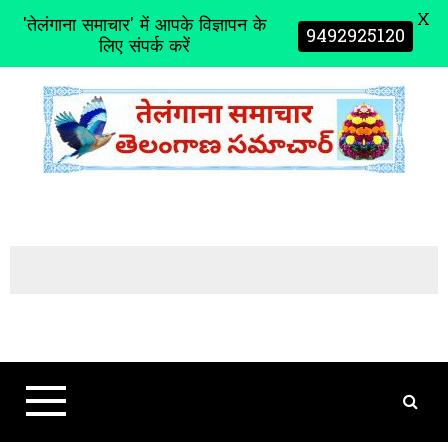
X
'तेलंगाना समाचार' में आपके विज्ञापन के
9492925120
लिए संपर्क करें
S
k
i
p
t
o
c
o
n
t
e
n
t