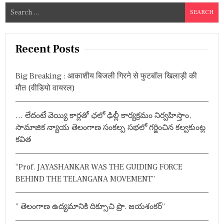
S
e
a
r
Recent Posts
c
h
Big Breaking : आकाशीय बिजली गिरने से फुटबॉल खिलाड़ी की
f
मौत (वीडियो वायरल)
o
r
… లేదంటే వెయ్యి కార్లతో ఛలో ఢిల్లీ కార్యక్రమం నిర్వహిస్తాం,
:
సామాజిక న్యాయ తెలంగాణ సంకల్ప సభలో గర్జించిన కల్వకుంట్ల
కవిత
“Prof. JAYASHANKAR WAS THE GUIDING FORCE
BEHIND THE TELANGANA MOVEMENT”
” తెలంగాణ ఉద్యమానికి దిక్సూచి ప్రొ. జయశంకర్”