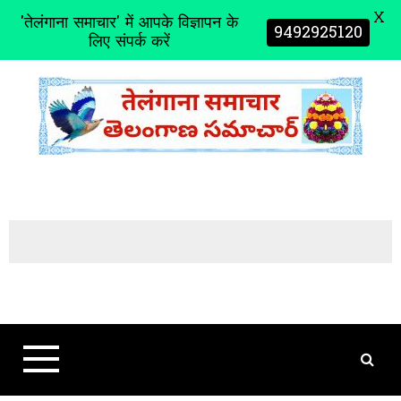
X
'तेलंगाना समाचार' में आपके विज्ञापन के
9492925120
लिए संपर्क करें
S
k
i
p
t
o
c
o
n
t
e
n
t