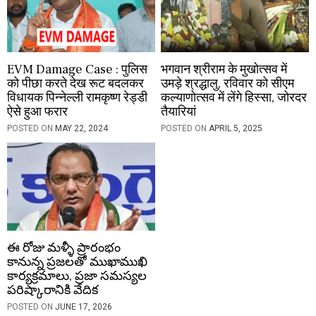
EVM Damage Case : पुलिस
भगवान श्रीराम के मुखोत्सव में
को पीछा करते देख रूट बदलकर
उमड़े श्रद्धालु, रविवार को सीएम
विधायक पिन्नेल्ली रामकृष्ण रेड्डी
कल्याणोत्सव में लेंगे हिस्सा, जोरदर
ऐसे हुआ फरार
तैयारियां
POSTED ON
MAY 22, 2024
POSTED ON
APRIL 5, 2025
ఈ రోజు మళ్ళీ ప్రారంభం
కానున్న ప్రజలతో ముఖాముఖి
కార్యక్రమాలు, ప్రజా సమస్యల
పరిష్కారానికి వేదిక
POSTED ON
JUNE 17, 2026