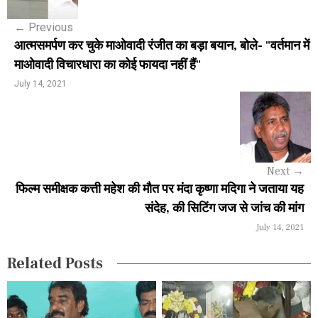
s
←
Previous
t
आत्मसमर्पण कर चुके माओवादी रंजीत का बड़ा बयान, बोले- "वर्तमान में
n
माओवादी विचारधारा का कोई फायदा नहीं हैं"
a
July 14, 2021
v
i
g
Next
→
a
फिल्म समीक्षक कत्ती महेश की मौत पर मंदा कृष्णा मदिगा ने जताया यह
संदेह, की सिटिंग जज से जांच की मांग
t
July 14, 2021
i
Related Posts
o
n