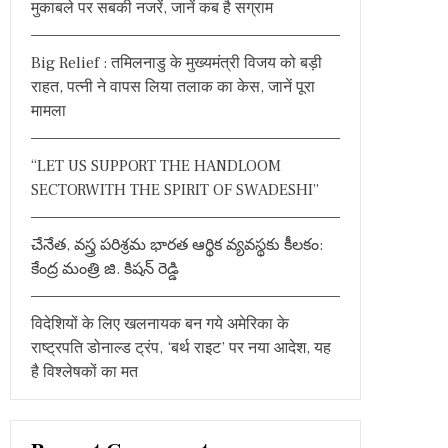
मुकाबले पर सबकी नजरें, जानें कब है सग्राम
o
r
Big Relief : तमिलनाडु के मुख्यमंत्री विजय को बड़ी
:
राहत, पत्नी ने वापस लिया तलाक का केस, जानें पूरा
मामला
“LET US SUPPORT THE HANDLOOM
SECTORWITH THE SPIRIT OF SWADESHI”
చేనేత, వస్త్ర పరిశ్రమ భారత ఆర్థిక వ్యవస్థకు కీలకం:
కేంద్ర మంత్రి జి. కిషన్ రెడ్డి
विदेशियों के लिए खलनायक बन गये अमेरिका के
राष्ट्रपति डोनाल्ड ट्रंप, ‘बर्थ राइट’ पर नया आदेश, यह
है विश्लेषकों का मत