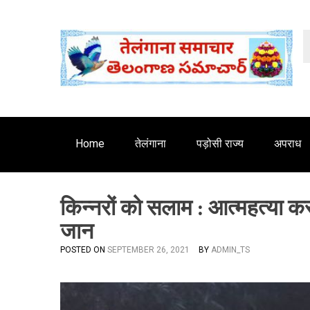
S
'
k
i
p
t
o
c
o
n
Home
तेलंगाना
पड़ोसी राज्य
अपराध
t
e
n
किन्नरों को सलाम : आत्महत्या क
t
जान
POSTED ON
SEPTEMBER 26, 2021
BY
ADMIN_TS