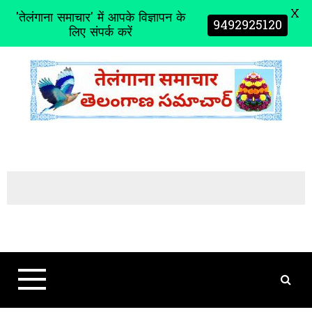
X
'तेलंगाना समाचार' में आपके विज्ञापन के
9492925120
लिए संपर्क करें
S
k
i
p
t
o
c
o
n
t
e
n
t