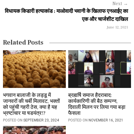
g
Next
→
a
विधायक किडारी हत्याकांड : माओवादी भवानी के खिलाफ एनआईए का
एक और चार्जशीट दाखिल
t
June 12, 2021
i
Related Posts
o
n
भगवान बालाजी के लड्डू में
ब्रह्मर्षि समाज हैदराबाद:
जानवरों की चर्बी मिलावट, भक्तों
कार्यकारिणी की बैठ सम्पन्न,
को पहुंची गहरी ठेस, क्या है यह
दिवाली मिलन पर लिया गया बड़ा
भ्रष्टाचार या षडयंत्र!?
फैसला
POSTED ON
SEPTEMBER 23, 2024
POSTED ON
NOVEMBER 16, 2021