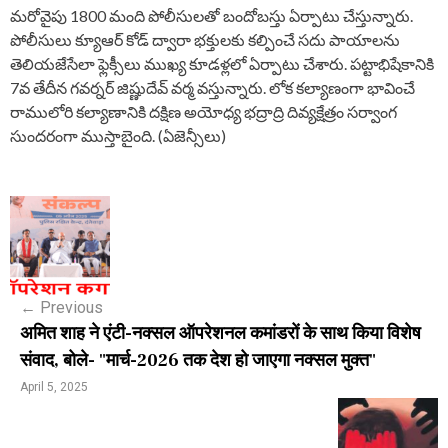
మరోవైపు 1800 మంది పోలీసులతో బందోబస్తు ఏర్పాటు చేస్తున్నారు.
పోలీసులు క్యూఆర్ కోడ్ ద్వారా భక్తులకు కల్పించే సదు పాయాలను
తెలియజేసేలా ఫ్లెక్సీలు ముఖ్య కూడళ్లలో ఏర్పాటు చేశారు. పట్టాభిషేకానికి
7వ తేదీన గవర్నర్ జిష్ణుదేవ్ వర్మ వస్తున్నారు. లోక కల్యాణంగా భావించే
రాములోరి కల్యాణానికి దక్షిణ అయోధ్య భద్రాద్రి దివ్యక్షేత్రం సర్వాంగ
సుందరంగా ముస్తాబైంది. (ఏజెన్సీలు)
P
o
s
←
Previous
t
अमित शाह ने एंटी-नक्सल ऑपरेशनल कमांडरों के साथ किया विशेष
n
संवाद, बोले- "मार्च-2026 तक देश हो जाएगा नक्सल मुक्त"
a
April 5, 2025
v