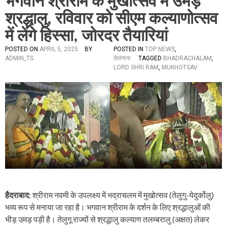
भगवान श्रीराम के मुखोत्सव में उमड़े
श्रद्धालु, रविवार को सीएम कल्याणोत्सव
में लेंगे हिस्सा, जोरदर तैयारियां
POSTED ON
APRIL 5, 2025
BY
POSTED IN
TOP NEWS
,
ADMIN_TS
तेलंगाना
TAGGED
BHADRACHALAM
,
LORD SHRI RAM
,
MUKHOTSAV
हैदराबाद
: श्रीराम नवमी के उपलक्ष्य में भद्राचलम में मुखोत्सव (तेलुगु-येदुर्कोलु)
भव्य रूप से मनाया जा रहा है। भगवान श्रीराम के दर्शन के लिए श्रद्धालुओं की
भीड़ उमड़ पड़ी है। तेलुगू राज्यों से श्रद्धालु कल्याण तलम्बरालु (अक्षत) लेकर