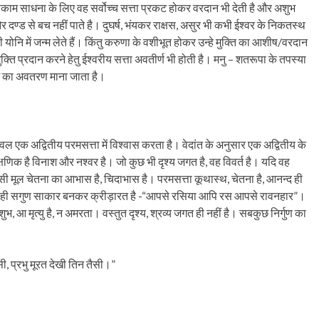
काम साधना के लिए वह सर्वोच्च सत्ता प्रकट होकर वरदान भी देती है और अशुभ
र दण्ड से बच नहीं पाते है। दुघर्ष, भंयकर राक्षस, असुर भी कभी ईश्वर के निकतस्थ
षसी योनि में जन्म लेते हैं। किंतु करुणा के वशीभूत होकर उन्हे मुक्ति का आशीष/वरदान
मुक्ति प्रदान करने हेतु ईश्वरीय सत्ता अवतीर्ण भी होती है। मनु – शतरूपा के तपस्या
ाम का अवतरण माना जाता है।
ेवल एक अद्वितीय परमसत्ता में विश्वास करता है। वेदांत के अनुसार एक अद्वितीय के
क्षणिक है विनाश और नश्वर है। जो कुछ भी दृश्य जगत है, वह विवर्त है। यदि वह
सी मूल चेतना का आभास है, चिदाभास है। परमसत्ता कूथास्थ, चेतना है, आनन्द ही
ार ही सगुण साकार बनकर क्रीड़ारत है -“आपसे रसिया आपि रस आपसे रावनहार”।
अशुभ, आ मृत्यु है, न अमरता। वस्तुत दृश्य, श्रव्य जगत ही नहीं है। सबकुछ निर्गुण का
ी, प्रभु मूरत देखी तिन तैसी।”