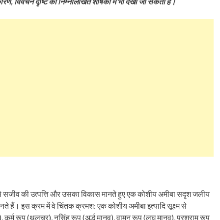
रण, विवेचन दृष्टि को निम्नलिखित शीर्षकों में भी देखा जा सकता है।
ल से सजीव की उत्पत्ति और उसका विकास मानते हुए एक कोशीय अमीबा सदृश जलीय
ैं। इस क्रम में वे चिंतक क्रमश: एक कोशीय अमीबा इत्यादि सूक्ष्म से
्म रूप (थलचर), नृसिंह रूप (अर्द्ध मानव), वामन रूप (लघु मानव), परशुराम रूप