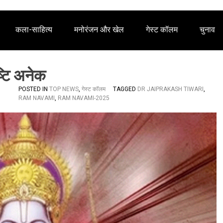
कला-साहित्य
मनोरंजन और खेल
गेस्ट कॉलम
चुनाव
्टि अनेक
POSTED IN
TOP NEWS
,
गेस्ट कॉलम
TAGGED
DR JAIPRAKASH TIWARI
,
RAM NAVAMI
,
RAM NAVAMI-2025