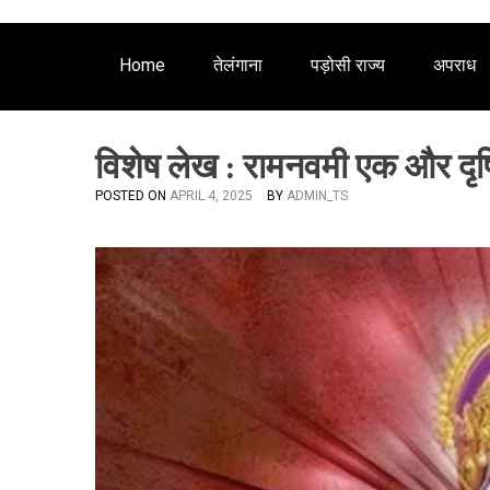
Home
तेलंगाना
पड़ोसी राज्य
अपराध
विशेष लेख : रामनवमी एक और दृष
POSTED ON
APRIL 4, 2025
BY
ADMIN_TS