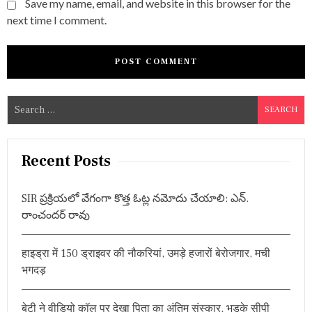
Save my name, email, and website in this browser for the
next time I comment.
S
e
a
r
Recent Posts
c
h
SIR ప్రక్రియలో వేగంగా కొత్త ఓట్ల నమోదు చేయాలి: ఎన్.
f
రాంచందర్ రావు
o
r
हाइड्रा में 150 ड्राइवर की नौकरियां, उमड़े हजारों बेरोजगार, मची
:
भगदड़
बेटी ने वीडियो कॉल पर देखा पिता का अंतिम संस्कार, भड़के सीपी