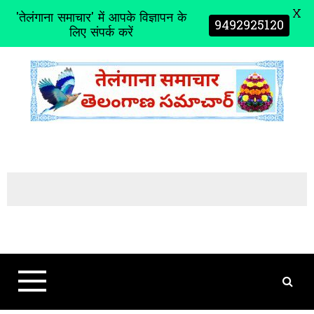
X
'तेलंगाना समाचार' में आपके विज्ञापन के
9492925120
लिए संपर्क करें
S
k
i
p
t
o
c
o
n
t
e
n
t