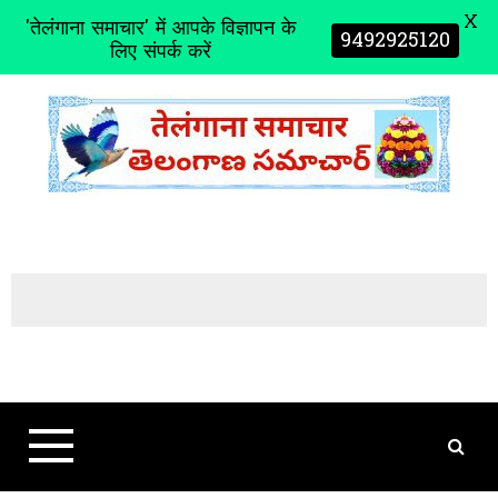
X
'तेलंगाना समाचार' में आपके विज्ञापन के
9492925120
लिए संपर्क करें
S
k
i
p
t
o
c
o
n
t
e
n
t