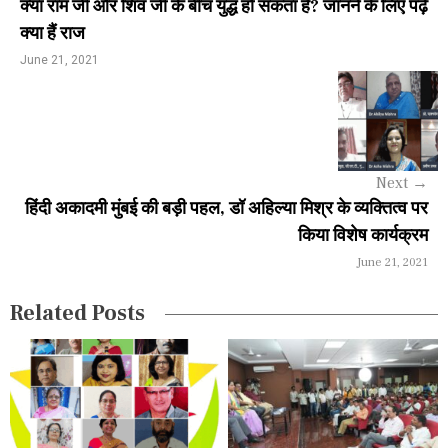
क्या राम जी और शिव जी के बीच युद्ध हो सकता है? जानने के लिए पढ़ें
n
क्या हैं राज
a
June 21, 2021
v
i
g
Next
→
a
हिंदी अकादमी मुंबई की बड़ी पहल, डॉ अहिल्या मिश्र के व्यक्तित्व पर
किया विशेष कार्यक्रम
t
June 21, 2021
i
Related Posts
o
n