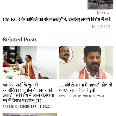
a
Next
→
v
CM KCR के काफिले को रोका छात्रों ने, इसलिए लगाये विरोध में नारे
i
June 21, 2021
g
Related Posts
a
t
i
o
n
कांग्रेस पार्टी के चुनावी
… यदि तेलंगाना में नक्सली होते तो
रणनीतिकार सुनील के दफ्तर की
अच्छा होता: रेवंत रेड्डी
तलाशी के विरोध में आज तेलंगाना
POSTED ON
OCTOBER 24, 2021
भर में विरोध प्रदर्शन (T)
POSTED ON
DECEMBER 14, 2022