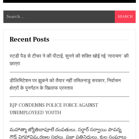
S
e
a
r
Recent Posts
c
h
स्टडी पैड से टीचर ने की पीटाई, सुनने की शक्ति खोई गई ‘नारायण’ की
f
छात्रा
o
r
डीलिमिटेशन पर झुकने को तैयार नहीं तमिलनाडु सरकार, निर्वाचन
:
क्षेत्रों के पुनर्गठन के खिलाफ प्रस्ताव
BJP CONDEMNS POLICE FORCE AGAINST
UNEMPLOYEED YOUTH
మహాత్మా జ్యోతిబాపూలే దంపతులు, సర్దార్ సర్వాయి పాపన్న
గౌడ్ విగ్రహావిష్కరణల సభలు, ప్రజా ప్రతినిధులు, కుల సంఘాలు