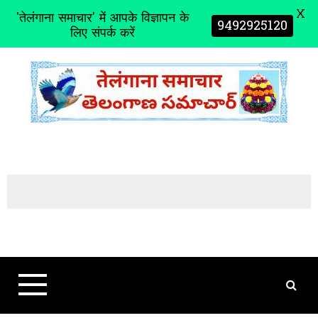
X
'तेलंगाना समाचार' में आपके विज्ञापन के
9492925120
लिए संपर्क करें
S
k
i
p
t
o
c
o
n
t
e
n
t