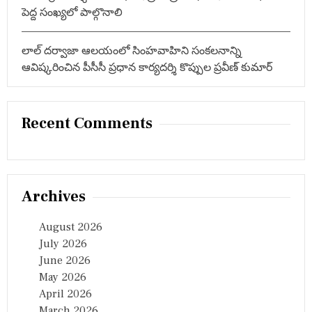
పెద్ద సంఖ్యలో పాల్గొనాలి
లాల్ దర్వాజా ఆలయంలో సింహవాహిని సంకలనాన్ని
ఆవిష్కరించిన పీసీసీ ప్రధాన కార్యదర్శి కొప్పుల ప్రవీణ్ కుమార్
Recent Comments
Archives
August 2026
July 2026
June 2026
May 2026
April 2026
March 2026