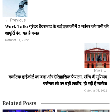
o
s
←
Previous
t
Work Talk: ग्रेटर हैदराबाद के कई इलाकों में 2 नवंबर को पानी की
n
आपूर्ति बंद, यह है बजह
a
October 31, 2022
v
i
g
Next
→
a
कर्नाटक हाईकोर्ट का बड़ा और ऐतिहासिक फैसला, खींच दी मुस्लिम
पर्सनल लॉ पर बड़ी लकीर, हो रही है तारीफ
t
October 31, 2022
i
Related Posts
o