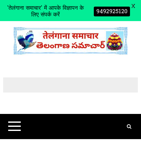
X
'तेलंगाना समाचार' में आपके विज्ञापन के
9492925120
लिए संपर्क करें
S
k
i
p
t
o
c
o
n
t
e
n
t