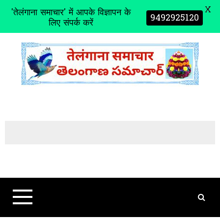
X
'तेलंगाना समाचार' में आपके विज्ञापन के
9492925120
लिए संपर्क करें
S
k
i
p
t
o
c
o
n
t
e
n
t