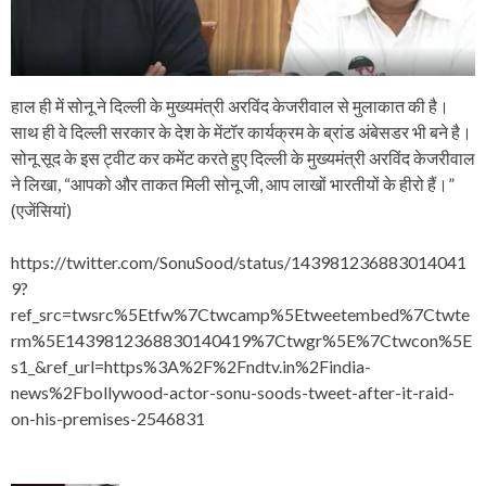
हाल ही में सोनू ने दिल्ली के मुख्यमंत्री अरविंद केजरीवाल से मुलाकात की है।
साथ ही वे दिल्ली सरकार के देश के मेंटॉर कार्यक्रम के ब्रांड अंबेसडर भी बने है।
सोनू सूद के इस ट्वीट कर कमेंट करते हुए दिल्‍ली के मुख्यमंत्री अरविंद केजरीवाल
ने लिखा, “आपको और ताकत मिली सोनू जी, आप लाखों भारतीयों के हीरो हैं।”
(एजेंसियां)
https://twitter.com/SonuSood/status/143981236883014041
9?
ref_src=twsrc%5Etfw%7Ctwcamp%5Etweetembed%7Ctwte
rm%5E1439812368830140419%7Ctwgr%5E%7Ctwcon%5E
s1_&ref_url=https%3A%2F%2Fndtv.in%2Findia-
news%2Fbollywood-actor-sonu-soods-tweet-after-it-raid-
on-his-premises-2546831