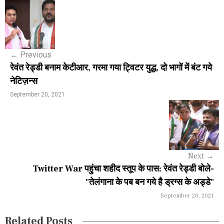
P
o
s
←
Previous
t
रेवंत रेड्डी बनाम केटीआर, गरमा गया ट्विटर युद्ध, दो भागों में बंट गये
n
नेटिज़न्स
a
September 20, 2021
v
i
g
Next
→
a
Twitter War पहुंचा शहीद स्तूप के पास: रेवंत रेड्डी बोले-
"तेलंगाना के पब बन गये है ड्रग्स के अड्डे"
t
September 20, 2021
i
Related Posts
o