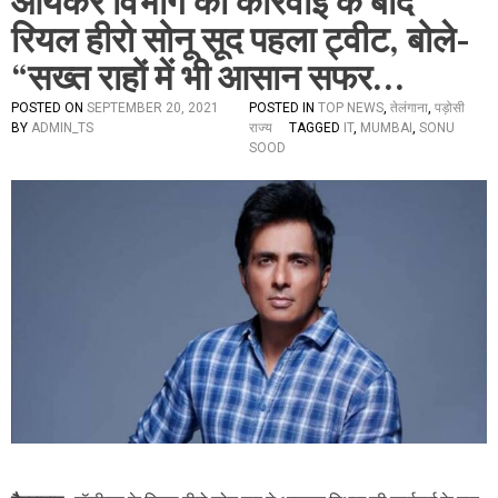
आयकर विभाग की कार्रवाई के बाद
रियल हीरो सोनू सूद पहला ट्वीट, बोले-
“सख्त राहों में भी आसान सफर…
POSTED ON
SEPTEMBER 20, 2021
POSTED IN
TOP NEWS
,
तेलंगाना
,
पड़ोसी
BY
ADMIN_TS
राज्य
TAGGED
IT
,
MUMBAI
,
SONU
SOOD