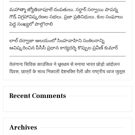
మహాత్మా జ్యోతిబాపూలే దంపతులు, సర్దార్ సర్వాయి పాపన్న
గౌడ్ విగ్రహావిష్కరణల సభలు, ప్రజా ప్రతినిధులు, కుల సంఘాలు
పెద్ద సంఖ్యలో పాల్గొనాలి
లాల్ దర్వాజా ఆలయంలో సింహవాహిని సంకలనాన్ని
ఆవిష్కరించిన పీసీసీ ప్రధాన కార్యదర్శి కొప్పుల ప్రవీణ్ కుమార్
तेलंगाना सिविक काउंसिल ने धूमधाम से मनाया भारत छोड़ो आंदोलन
दिवस, छात्रों के साथ निकाली देशभक्ति रैली और राष्ट्रीय ध्वज जुलूस
Recent Comments
Archives