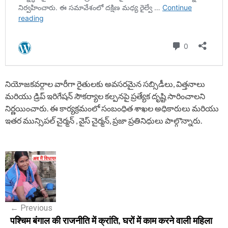
నియోజకవర్గాల వారీగా రైతులకు అవసరమైన సబ్సిడీలు, విత్తనాలు
మరియు డ్రిప్ ఇరిగేషన్ సౌకర్యాల కల్పనపై ప్రత్యేక దృష్టి సారించాలని
నిర్ణయించారు. ఈ కార్యక్రమంలో సంబంధిత శాఖల అధికారులు మరియు
ఇతర మున్సిపల్ చైర్మన్ , వైస్ చైర్మన్, ప్రజా ప్రతినిధులు పాల్గొన్నారు.
P
o
s
←
Previous
t
पश्चिम बंगाल की राजनीति में क्रांति, घरों में काम करने वाली महिला