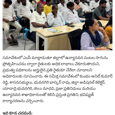
సమావేశంలో ఎంపీ మాట్లాడుతూ జిల్లాలో ఉద్యానవన పంటల సాగును
ప్రోత్సహించడం ద్వారా రైతులకు అధిక లాభాలు చేకూరుతాయని,
ప్రభుత్వ పథకాలను అర్హులైన ప్రతి రైతుకూ చేరేలా చూడాలని
అధికారులకు సూచించారు. ఈ సమీక్ష సమావేశంలో కుంభం అనిల్ కుమార్
రెడ్డి, శాసనసభ్యులు, భువనగిరి భాస్కర్ రావు, జిల్లా అడిషనల్ కలెక్టర్,
యాదాద్రి భువనగిరి, dhso మాధవి, ప్రజా ప్రతినిధులు మరియు
ఉద్యానవన శాఖాధికారులతో కలిసి ప్రస్తుత ప్రగతిని, భవిష్యత్
కార్యాచరణను చర్చించారు.
ఇది కూడ చదవండి-