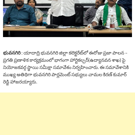
భువనగిరి
: యాదాద్రి భువనగిరి జిల్లా కలెక్టరేట్‌లో ఈరోజు ప్రజా పాలన –
ప్రగతి ప్రణాళిక కార్యక్రమంలో భాగంగా హార్టికల్చర్(ఉద్యానవన శాఖ) పై
నియోజకవర్గ స్థాయి సమీక్షా సమావేశం నిర్వహించారు. ఈ సమావేశానికి
ముఖ్య అతిథిగా భువనగిరి పార్లమెంట్ సభ్యులు చామల కిరణ్ కుమార్
రెడ్డి హాజరయ్యారు.