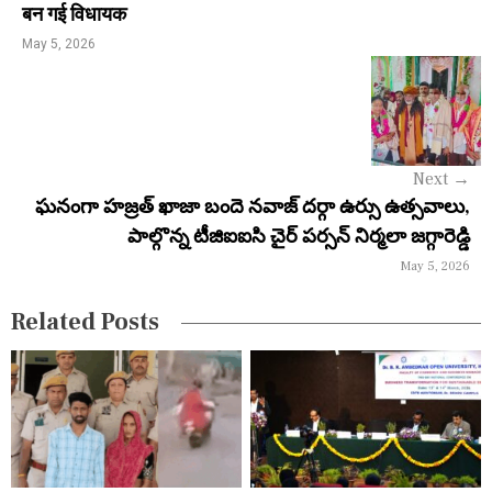
n
बन गई विधायक
a
May 5, 2026
v
i
g
Next
→
a
ఘనంగా హజ్రత్ ఖాజా బందె నవాజ్ దర్గా ఉర్సు ఉత్సవాలు,
పాల్గొన్న టీజిఐఐసి చైర్ పర్సన్ నిర్మలా జగ్గారెడ్డి
t
May 5, 2026
i
Related Posts
o
n