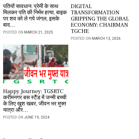
पतियों सावधान: प्रेमी के साथ
DIGITAL
म‍िलकर पति की निर्मम हत्या, बाइक
TRANSFORMATION
पर शव को ले गये जंगल, इसके
GRIPPING THE GLOBAL
बाद…
ECONOMY: CHAIRMAN
TGCHE
POSTED ON
MARCH 21, 2025
POSTED ON
MARCH 13, 2026
Happy Journey: TGSRTC
करीमनगर बस स्टैंड में जन्मी बच्ची
के लिए खुश खबर, जीवन भर मुफ्त
यात्रा और…
POSTED ON
JUNE 19, 2024