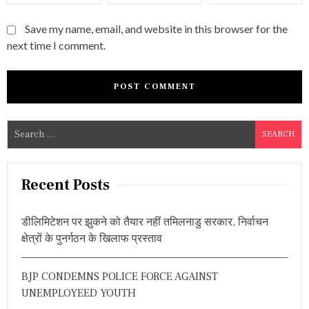
Save my name, email, and website in this browser for the
next time I comment.
S
e
a
r
Recent Posts
c
h
डीलिमिटेशन पर झुकने को तैयार नहीं तमिलनाडु सरकार, निर्वाचन
f
क्षेत्रों के पुनर्गठन के खिलाफ प्रस्ताव
o
r
BJP CONDEMNS POLICE FORCE AGAINST
:
UNEMPLOYEED YOUTH