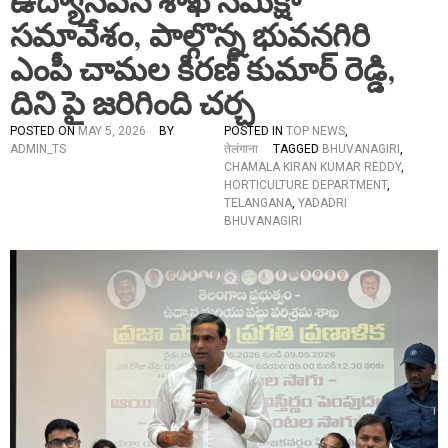
ఉద్యానవన శాఖ సమీక్షా
సమావేశం, పాల్గొన్న భువనగిరి
ఎంపీ చామల కిరణ్ కుమార్ రెడ్డి,
దిని పై జరిగింది చర్చ
POSTED ON
MAY 5, 2026
BY
POSTED IN
TOP NEWS
,
ADMIN_TS
तेलंगाना
TAGGED
BHUVANAGIRI
,
CHAMALA KIRAN KUMAR REDDY
,
HORTICULTURE DEPARTMENT
,
TELANGANA
,
YADADRI
BHUVANAGIRI