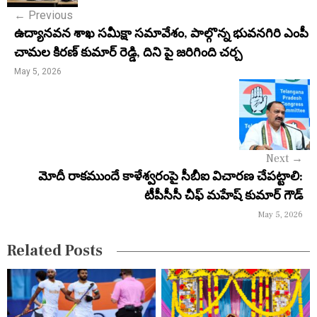
←
Previous
t
ఉద్యానవన శాఖ సమీక్షా సమావేశం, పాల్గొన్న భువనగిరి ఎంపీ
n
చామల కిరణ్ కుమార్ రెడ్డి, దిని పై జరిగింది చర్చ
a
May 5, 2026
v
i
g
Next
→
a
మోదీ రాకముందే కాళేశ్వరంపై సీబీఐ విచారణ చేపట్టాలి:
టీపీసీసీ చీఫ్ మహేష్ కుమార్ గౌడ్
t
May 5, 2026
i
Related Posts
o
n