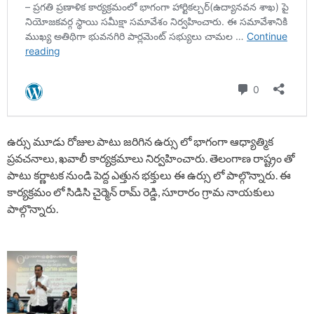
ఉర్సు మూడు రోజుల పాటు జరిగిన ఉర్సు లో భాగంగా ఆధ్యాత్మిక
ప్రవచనాలు, ఖవాలీ కార్యక్రమాలు నిర్వహించారు. తెలంగాణ రాష్ట్రం తో
పాటు కర్ణాటక నుండి పెద్ద ఎత్తున భక్తులు ఈ ఉర్సు లో పాల్గొన్నారు. ఈ
కార్యక్రమం లో సిడిసి చైర్మెన్ రామ్ రెడ్డి, సూరారం గ్రామ నాయకులు
పాల్గొన్నారు.
P
o
s