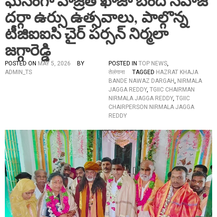
ఘనంగా హజ్రత్ ఖాజా బందె నవాజ్
దర్గా ఉర్సు ఉత్సవాలు, పాల్గొన్న
టీజిఐఐసి చైర్ పర్సన్ నిర్మలా
జగ్గారెడ్డి
POSTED ON
MAY 5, 2026
BY
POSTED IN
TOP NEWS
,
ADMIN_TS
तेलंगाना
TAGGED
HAZRAT KHAJA
BANDE NAWAZ DARGAH
,
NIRMALA
JAGGA REDDY
,
TGIIC CHAIRMAN
NIRMALA JAGGA REDDY
,
TGIIC
CHAIRPERSON NIRMALA JAGGA
REDDY