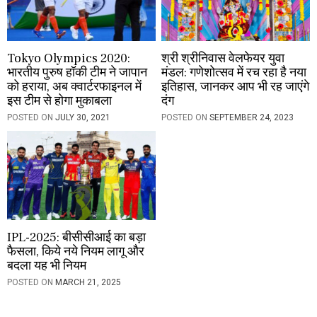
Tokyo Olympics 2020:
श्री श्रीनिवास वेलफेयर युवा
भारतीय पुरुष हॉकी टीम ने जापान
मंडल: गणेशोत्सव में रच रहा है नया
को हराया, अब क्वार्टरफाइनल में
इतिहास, जानकर आप भी रह जाएंगे
इस टीम से होगा मुकाबला
दंग
POSTED ON
JULY 30, 2021
POSTED ON
SEPTEMBER 24, 2023
IPL-2025: बीसीसीआई का बड़ा
फैसला, किये नये नियम लागू और
बदला यह भी नियम
POSTED ON
MARCH 21, 2025