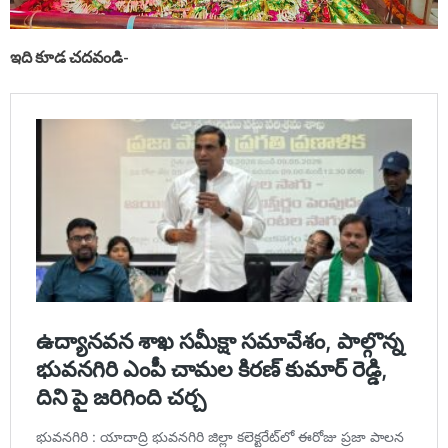
ఇది కూడ చదవండి-