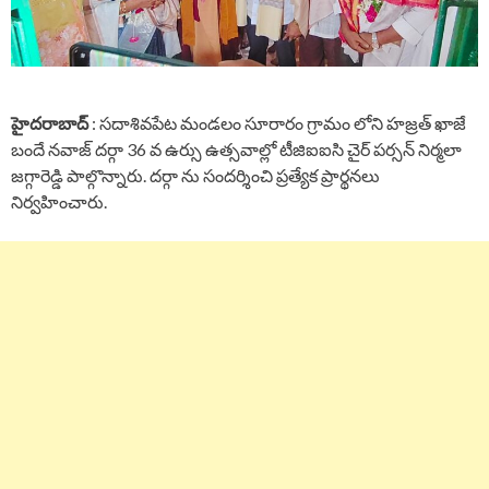
హైదరాబాద్
: సదాశివపేట మండలం సూరారం గ్రామం లోని హజ్రత్ ఖాజే
బందే నవాజ్ దర్గా 36 వ ఉర్సు ఉత్సవాల్లో టీజిఐఐసి చైర్ పర్సన్ నిర్మలా
జగ్గారెడ్డి పాల్గొన్నారు. దర్గా ను సందర్శించి ప్రత్యేక ప్రార్థనలు
నిర్వహించారు.