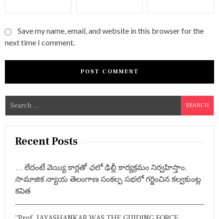
Save my name, email, and website in this browser for the
next time I comment.
S
e
a
r
Recent Posts
c
h
… లేదంటే వెయ్యి కార్లతో ఛలో ఢిల్లీ కార్యక్రమం నిర్వహిస్తాం,
f
సామాజిక న్యాయ తెలంగాణ సంకల్ప సభలో గర్జించిన కల్వకుంట్ల
o
కవిత
r
:
“Prof. JAYASHANKAR WAS THE GUIDING FORCE