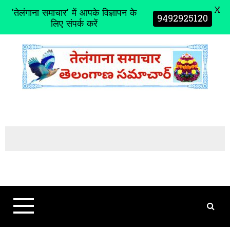
X
'तेलंगाना समाचार' में आपके विज्ञापन के
9492925120
लिए संपर्क करें
S
k
i
p
t
o
c
o
n
t
e
n
t