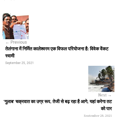
P
o
s
←
Previous
t
तेलंगाना में निर्मित कालेश्वरम एक विफल परियोजना है: विवेक वेंकट
n
स्वामी
a
September 25, 2021
v
i
g
Next
→
a
'गुलाब' चक्रवात का उग्र रूप, तेजी से बढ़ रहा है आगे, यहां करेगा तट
को पार
t
September 26, 2021