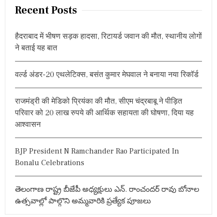
r
Recent Posts
c
h
हैदराबाद में भीषण सड़क हादसा, रिटायर्ड जवान की मौत, स्थानीय लोगों
f
ने बताई यह बात
o
r
वर्ल्ड अंडर-20 एथलेटिक्स, बसंत कुमार मेघवाल ने बनाया नया रिकॉर्ड
:
राजमंड्री की मेडिको प्रियंका की मौत, सीएम चंद्रबाबू ने पीड़ित
परिवार को 20 लाख रुपये की आर्थिक सहायता की घोषणा, दिया यह
आश्वासन
BJP President N Ramchander Rao Participated In
Bonalu Celebrations
తెలంగాణ రాష్ట్ర బీజేపీ అధ్యక్షులు ఎన్. రాంచందర్ రావు బోనాల
ఉత్సవాల్లో పాల్గొని అమ్మవారికి ప్రత్యేక పూజలు