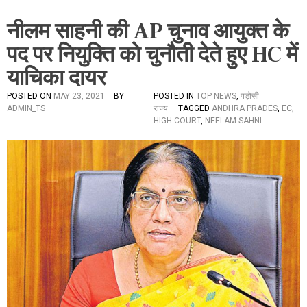
नीलम साहनी की AP चुनाव आयुक्त के
पद पर नियुक्ति को चुनौती देते हुए HC में
याचिका दायर
POSTED ON
MAY 23, 2021
BY
POSTED IN
TOP NEWS
,
पड़ोसी
ADMIN_TS
राज्य
TAGGED
ANDHRA PRADES
,
EC
,
HIGH COURT
,
NEELAM SAHNI