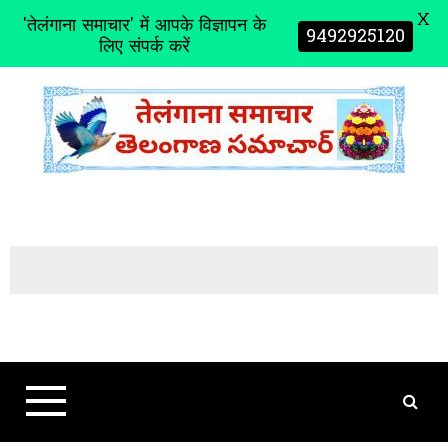
X
'तेलंगाना समाचार' में आपके विज्ञापन के
9492925120
लिए संपर्क करें
S
k
i
p
t
o
c
o
n
t
e
n
t