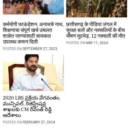
कर्मयोगी फाऊंडेशन: अनाथचे नाथ,
छत्तीसगढ़ के पीडिया जंगल में
शिक्षणाचा संपूर्ण खर्च उचलत
सुरक्षा बलों और नक्सलियों के बीच
शाळेत जाण्यासाठी सायकल
भीषण मुठभेड़, 12 नक्सली की मौत
उपलब्ध करून दिली
POSTED ON
MAY 11, 2024
POSTED ON
SEPTEMBER 27, 2023
2020 LRS​ ప్రక్రియ వేగవంతం,
మున్సిపల్, రిజిస్ట్రేషన్ల
శాఖలకు CM రేవంత్​ రెడ్డి
ఆదేశాలు
POSTED ON
FEBRUARY 27, 2024