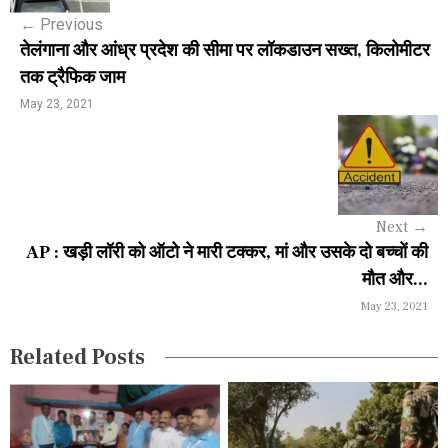
s
←
Previous
t
तेलंगाना और आंध्र प्रदेश की सीमा पर लॉकडाउन सख्त, किलोमीटर
n
तक ट्रैफिक जाम
a
May 23, 2021
v
i
g
Next
→
a
AP : खड़ी लॉरी को ऑटो ने मारी टक्कर, मां और उसके दो बच्चों की
मौत और...
t
May 23, 2021
i
Related Posts
o
n