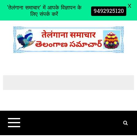
X
'तेलंगाना समाचार' में आपके विज्ञापन के
9492925120
लिए संपर्क करें
S
k
i
p
t
o
c
o
n
t
e
n
t