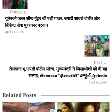
s
←
Previous
t
यूनेस्को क्लब ऑफ गुंटूर की बड़ी पहल, उगादी आदर्श दंपत्ति और
n
विशिष्ट सेवा पुरस्कार प्रदान
a
April 14, 2025
v
i
g
Next
→
a
तेलंगाना भू भारती पोर्टल लॉन्च, मुख्यमंत्री ने जिलाधीशों को दी यह
सलाह, తెలంగాణ "భూభారతి" పోర్టల్ ప్రారంభం
t
April 14, 2025
i
Related Posts
o
n