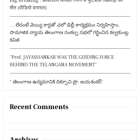
Big Breaking : आकाशीय बिजली गिरने से फुटबॉल खिलाड़ी की
:
मौत (वीडियो वायरल)
… లేదంటే వెయ్యి కార్లతో ఛలో ఢిల్లీ కార్యక్రమం నిర్వహిస్తాం,
సామాజిక న్యాయ తెలంగాణ సంకల్ప సభలో గర్జించిన కల్వకుంట్ల
కవిత
“Prof. JAYASHANKAR WAS THE GUIDING FORCE
BEHIND THE TELANGANA MOVEMENT”
” తెలంగాణ ఉద్యమానికి దిక్సూచి ప్రొ. జయశంకర్”
Recent Comments
Archives