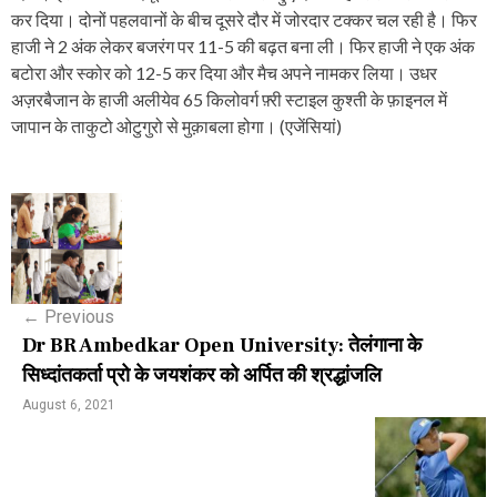
कर दिया। दोनों पहलवानों के बीच दूसरे दौर में जोरदार टक्कर चल रही है। फिर
हाजी ने 2 अंक लेकर बजरंग पर 11-5 की बढ़त बना ली। फिर हाजी ने एक अंक
बटोरा और स्कोर को 12-5 कर दिया और मैच अपने नामकर लिया। उधर
अज़रबैजान के हाजी अलीयेव 65 किलोवर्ग फ़्री स्टाइल कुश्ती के फ़ाइनल में
जापान के ताकुटो ओटुगुरो से मुक़ाबला होगा। (एजेंसियां)
P
o
s
←
Previous
t
Dr BR Ambedkar Open University: तेलंगाना के
n
सिध्दांतकर्ता प्रो के जयशंकर को अर्पित की श्रद्धांजलि
a
August 6, 2021
v
i