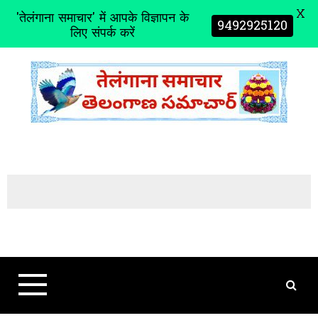
X
'तेलंगाना समाचार' में आपके विज्ञापन के
9492925120
लिए संपर्क करें
S
k
i
p
t
o
c
o
n
t
e
n
t