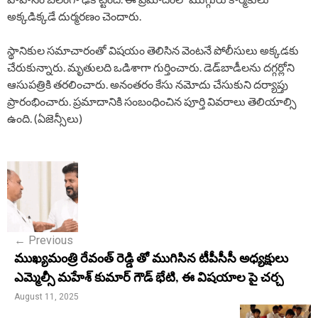
అక్కడిక్కడే దుర్మరణం చెందారు.
స్థానికుల సమాచారంతో విషయం తెలిసిన వెంటనే పోలీసులు అక్కడకు
చేరుకున్నారు. మృతులది ఒడిశాగా గుర్తించారు. డెడ్‌బాడీలను దగ్గర్లోని
ఆసుపత్రికి తరలించారు. అనంతరం కేసు నమోదు చేసుకుని దర్యాప్తు
ప్రారంభించారు. ప్రమాదానికి సంబంధించిన పూర్తి వివరాలు తెలియాల్సి
ఉంది. (ఏజెన్సీలు)
P
o
s
←
Previous
t
ముఖ్యమంత్రి రేవంత్ రెడ్డి తో ముగిసిన టీపీసీసీ అధ్యక్షులు
n
ఎమ్మెల్సీ మహేశ్ కుమార్ గౌడ్ భేటి, ఈ విషయాల పై చర్చ
a
August 11, 2025