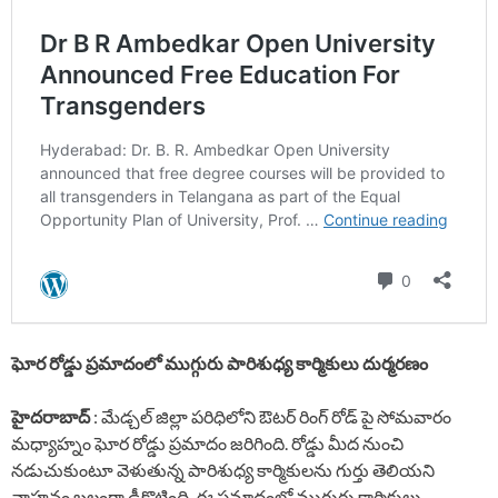
ఘోర రోడ్డు ప్రమాదంలో ముగ్గురు పారిశుధ్య కార్మికులు దుర్మరణం
హైదరాబాద్
: మేడ్చల్ జిల్లా పరిధిలోని ఔటర్ రింగ్ రోడ్‌ పై సోమవారం
మధ్యాహ్నం ఘోర రోడ్డు ప్రమాదం జరిగింది. రోడ్డు మీద నుంచి
నడుచుకుంటూ వెళుతున్న పారిశుధ్య కార్మికులను గుర్తు తెలియని
వాహనం బలంగా ఢీకొట్టింది. ఈ ప్రమాదంలో ముగ్గురు కార్మికులు