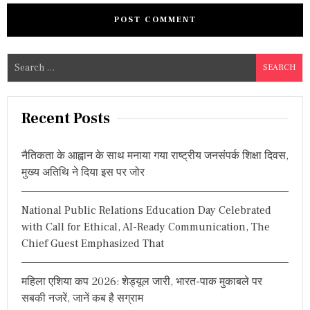
S
e
a
r
Recent Posts
c
h
नैतिकता के आह्वान के साथ मनाया गया राष्ट्रीय जनसंपर्क शिक्षा दिवस,
f
मुख्य अतिथि ने दिया इस पर जोर
o
r
National Public Relations Education Day Celebrated
:
with Call for Ethical, AI-Ready Communication, The
Chief Guest Emphasized That
महिला एशिया कप 2026: शेड्यूल जारी, भारत-पाक मुकाबले पर
सबकी नजरें, जानें कब है सग्राम