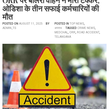
ORR पर बोलेरो वाहन ने मारी टक्कर,
ओडिशा के तीन सफाई कर्मचारियों की
मौत
POSTED ON
AUGUST 11, 2025
BY
POSTED IN
TOP NEWS
,
ADMIN_TS
अपराध
TAGGED
CRIME NEWS
,
MEDCHAL
,
ORR
,
ROAD ACCIDENT
,
TELANGANA